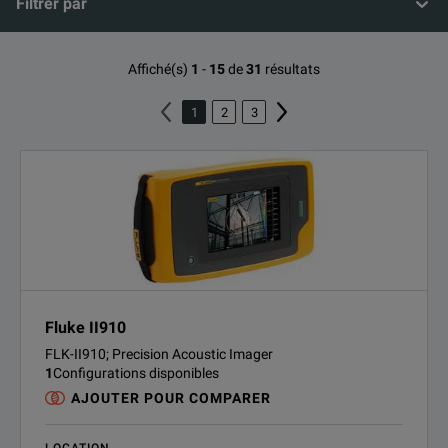
Filtrer par
Affiché(s)
1
-
15
de
31
résultats
1
2
3
Fluke II910
FLK-II910; Precision Acoustic Imager
1
Configurations disponibles
AJOUTER POUR COMPARER