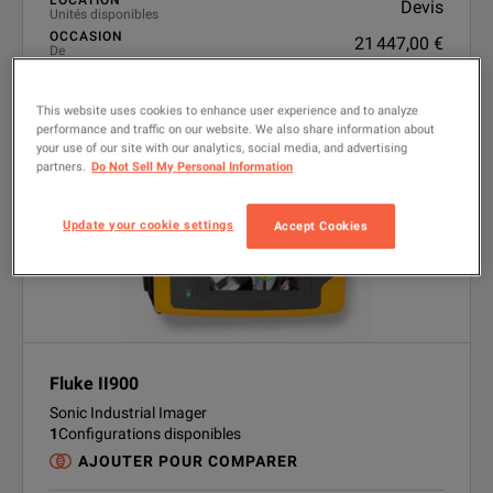
LOCATION
Devis
Unités disponibles
OCCASION
21 447,00 €
De
SOLUTIONS FINANCIÈRES
Options de financement disponibles
This website uses cookies to enhance user experience and to analyze
VOIR LE PRODUIT
performance and traffic on our website. We also share information about
your use of our site with our analytics, social media, and advertising
partners.
Do Not Sell My Personal Information
Update your cookie settings
Accept Cookies
Fluke II900
Sonic Industrial Imager
1
Configurations disponibles
AJOUTER POUR COMPARER