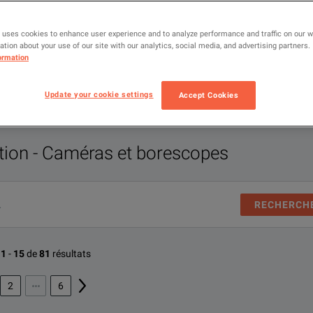
 les options
sure pour vous.
 uses cookies to enhance user experience and to analyze performance and traffic on our 
tion about your use of our site with our analytics, social media, and advertising partners.
ormation
Update your cookie settings
Accept Cookies
tion - Caméras et borescopes
RECHERCH
1
-
15
de
81
résultats
2
6