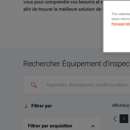
vous pour comprendre vos besoins et explorer toutes
afin de trouver la meilleure solution de test et de me
This website
share informa
Personal Inf
Rechercher
Équipement d'inspec
Filtrer par
Affiché(s)
1
Filtrer par acquisition