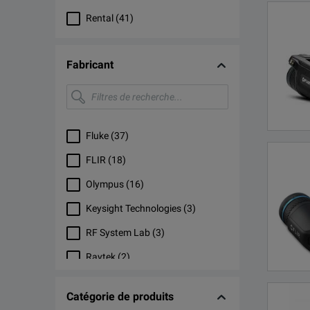
Rental
(
41
)
Fabricant
Filtres
de
recherche...
Fluke
(
37
)
FLIR
(
18
)
Olympus
(
16
)
Keysight Technologies
(
3
)
RF System Lab
(
3
)
Raytek
(
2
)
AEMC
(
1
)
Catégorie de produits
Infrared Systems
(
1
)