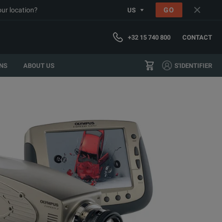
our location?
GO
US
+32 15 740 800
CONTACT
NS
ABOUT US
S'IDENTIFIER