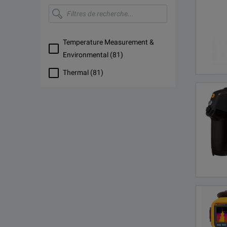
Filtres
de
recherche...
Temperature Measurement &
Environmental
(
81
)
Thermal
(
81
)