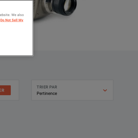
website. We also
Do Not Sell My
TRIER PAR
ER