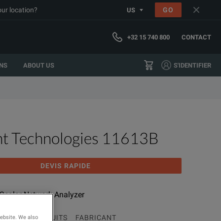
our location?
GO
US
+32 15 740 800
CONTACT
NS
ABOUT US
S'IDENTIFIER
ht Technologies 11613B
DEVIS RAPIDE
r Scalar Network Analyzer
MME DE PRODUITS
FABRICANT
website. We also