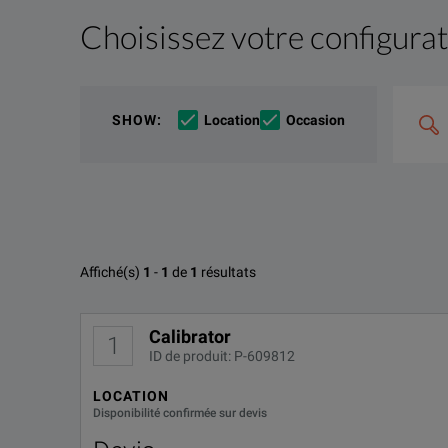
Choisissez votre configura
Description produit
Ressources
The Keysight 11613B is a dedicated transfer standard
Désolé, nous n'avons actuellement pas d'autres élém
Cherche
Si vous désirez en savoir plus, merci
prendre contac
SHOW
:
Location
Occasion
en
combin
des
options
par
ex.
«
C4000;
M400
»
Options disponibles pour Keysi
Affiché(s)
1
-
1
de
1
résultats
Aucune configuration trouvée
Calibrator
1
ID de produit: P-609812
LOCATION
Disponibilité confirmée sur devis