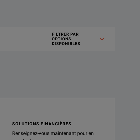
s. The Keysight 11613B provides a standard, a 27.778 kHz source 
FILTRER PAR
ous renseigner.
OPTIONS
DISPONIBLES
SOLUTIONS FINANCIÈRES
Renseignez-vous maintenant pour en