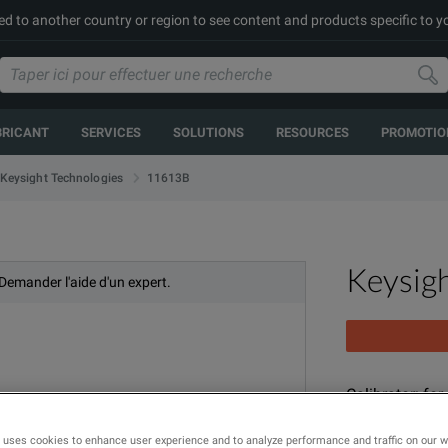
ed to another country or region to see content and products specific to y
BRICANT
SERVICES
SOLUTIONS
RESOURCES
PROMOTIO
11613B
Keysight Technologies
Keysig
 Demander l'aide d'un expert.
Calibrator: fo
MODÈLE
GA
 uses cookies to enhance user experience and to analyze performance and traffic on our 