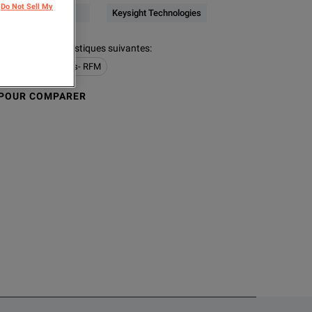
Do Not Sell My
alibration
Keysight Technologies
ion a les caractéristiques suivantes
:
alibration Standards- RFM
 POUR COMPARER