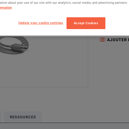
tion about your use of our site with our analytics, social media, and advertising partners.
11613B
C
ormation
Cette configurat
Update your cookie settings
Accept Cookies
Calibration
C
AJOUTER
RESSOURCES