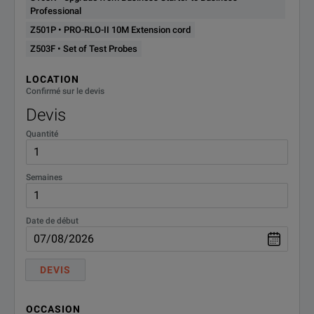
Professional
Z503F
Set of Test Probes
Z501P • PRO-RLO-II 10M Extension cord
Z503F • Set of Test Probes
Z700D
F2000 Carry Case
LOCATION
Confirmé sur le devis
SPECIFICATIONS
Devis
Quantité
PROFITEST MTECH+, MPRO, MXTRA, MBASE+ Overview
MB
Semaines
Model
(M
Date de début
Testing of Residual Current Devices (RCDs)
U
measurement without tripping the RCD
✓
DEVIS
B
Tripping time measurement
✓
OCCASION