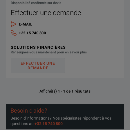
Disponibilité confirmée sur devis
Measurement of tripping current I
✓
F
Effectuer une demande
AC/DC sensitive RCDs, types B and B+
-
E-MAIL
+32 15 740 800
Testing of insulation monitoring devices (IMDs)
-
SOLUTIONS FINANCIÈRES
Testing Residual Current Monitoring Devices (RCMs)
-
Renseignez-vous maintenant pour en savoir plus
Testing for N-PE reversal
✓
EFFECTUER UNE
DEMANDE
Affiché(s)
1
-
1
de
1
résultats
Besoin d'aide?
Besoin d'informations? Nos spécialistes répondent à vos
questions au
+32 15 740 800