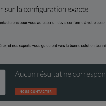
r sur la configuration exacte
contacterons pour vous adresser un devis conforme à votre besoi
rmation about this product available online.
ents concernant ce produit.
t avec notre équipe
nd one of our team will be happy to help.
et l'un de nos experts se fera un plaisir de v
férez, et nos experts vous guideront vers la bonne solution techni
Aucun résultat ne correspon
NOUS CONTACTER