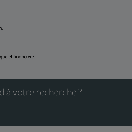
n.
ous renseigner.
que et financière.
d à votre recherche ?