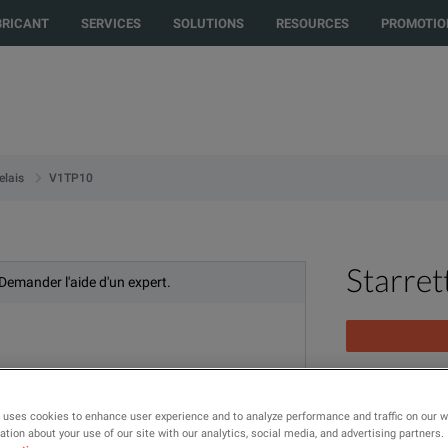
ed to another country or region to see content and products specific to y
BRICANT
SERVICES
SOLUTIONS
RESOURCES
PROMOTIO
V1TP10
elais
Starre
 Demander l'aide d'un expert.
10 Pole Test J
 uses cookies to enhance user experience and to analyze performance and traffic on our 
tion about your use of our site with our analytics, social media, and advertising partners.
MODÈLE
G