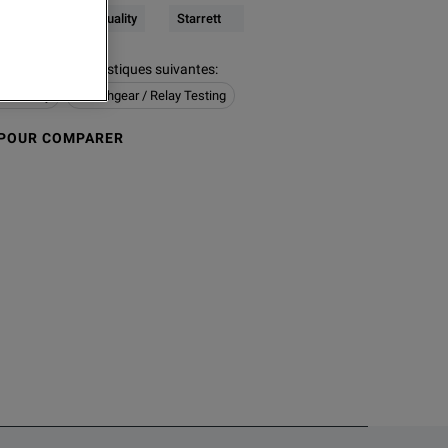
lectrical & Power Quality
Starrett
ion a les caractéristiques suivantes
:
er Quality
Switchgear / Relay Testing
 POUR COMPARER