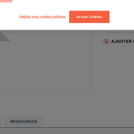
ormation
V1TP10
E
Update your cookie settings
Accept Cookies
Cette configurat
Electrical & Pow
AJOUTER
RESSOURCES