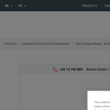
You are browsing the BE_FR site. Would you like to be redirect
BE
FR
PRODUITS
FA
Produits
Qualité Électrique Et D'alimentation
Test D'appareillage / De R
Besoin d'aide ?
+32 15 740 800
This website
share informa