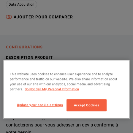
Data Acquistion
AJOUTER POUR COMPARER
CONFIGURATIONS
DESCRIPTION PRODUIT
RESSOURCES
This website uses cookies to enhance user experience and to analyze
performance and traffic on our website. We also share information about
your use of our site with our analytics, social media, and advertising
partners.
Do Not Sell My Personal Information
Laissez-nous vous conseiller sur la
Description produit
Ressources
configuration exacte
Update your cookie settings
Accept Cookies
Ressources de fichiers
We're sorry, we don't currently have any further information a
If you would like to know more, please
get in touch
and one of
Cliquez sur 'Configurez votre produit' et nous vous
contacterons pour vous adresser un devis conforme à
votre besoin.