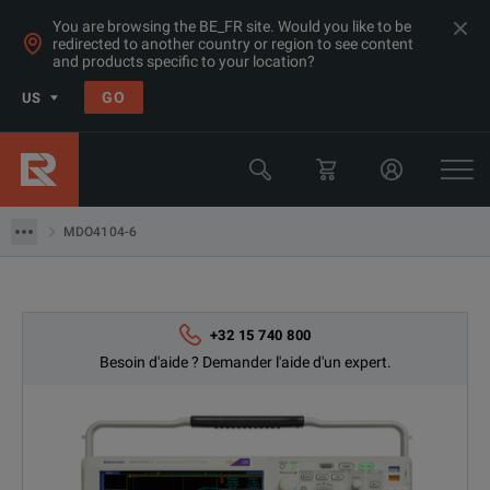
You are browsing the BE_FR site. Would you like to be
redirected to another country or region to see content
Produits
and products specific to your location?
Oscilloscopes et analyseurs logiques
GO
US
Oscilloscopes 1 - 3GHz
Tektronix
MDO4104-6
MDO4104-6
+32 15 740 800
Besoin d'aide ? Demander l'aide d'un expert.