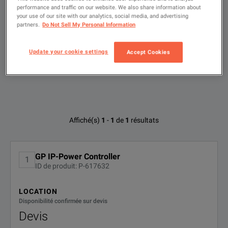
performance and traffic on our website. We also share information about
your use of our site with our analytics, social media, and advertising
Taper
partners.
Do Not Sell My Personal Information
ici
pour
effectuer
une
FILTRER PAR
Update your cookie settings
Accept Cookies
recherche
OPTIONS
DISPONIBLES
Options disponibles pour BitifEye BIT-
Affiché(s)
1
-
1
de
1
résultats
1006-0021-1
Aucune configuration trouvée
GP IP-Power Controller
1
ID de produit: P-617632
LOCATION
Disponibilité confirmée sur devis
Devis