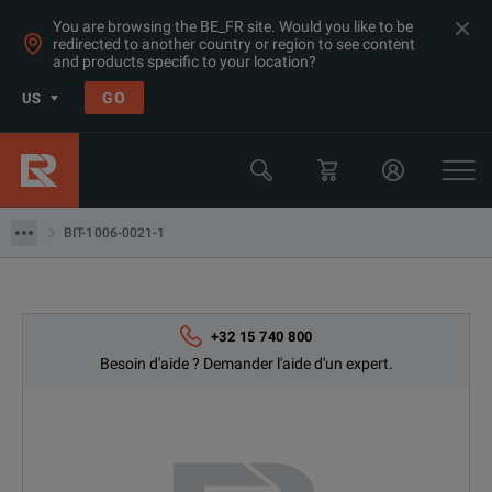
You are browsing the BE_FR site. Would you like to be
redirected to another country or region to see content
and products specific to your location?
GO
US
Produits
Oscilloscopes et analyseurs logiques
BIT-1006-0021-1
BIT-1006-0021-1
+32 15 740 800
Besoin d'aide ? Demander l'aide d'un expert.