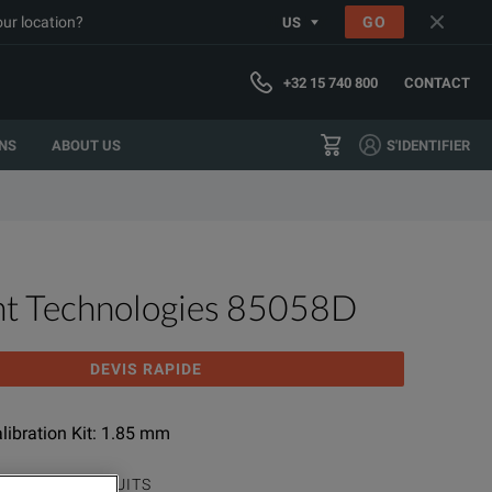
our location?
GO
US
+32 15 740 800
CONTACT
NS
ABOUT US
S'IDENTIFIER
ht Technologies 85058D
DEVIS RAPIDE
libration Kit: 1.85 mm
AMME DE PRODUITS