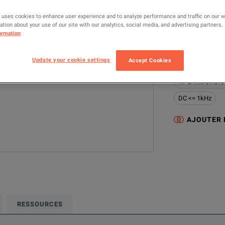
85058D
R
 uses cookies to enhance user experience and to analyze performance and traffic on our 
tion about your use of our site with our analytics, social media, and advertising partners.
FABRICANT
ormation
Keysight Techno
Update your cookie settings
Accept Cookies
Cette configurat
RF & Microwave
DC <= 1kHz
AJOUTER
RESSOURCES