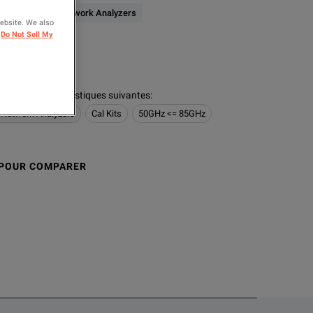
F & Microwave Network Analyzers
website. We also
Do Not Sell My
logies
ion a les caractéristiques suivantes
:
 Network Analyzers
Cal Kits
50GHz <= 85GHz
 POUR COMPARER