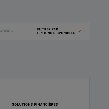
e kit contains all of the necessary instrument-grade devices f
ous renseigner.
FILTRER PAR 

OPTIONS DISPONIBLES
highest accuracy in coax to 65 GHz.
put of a Keysight 85109, 62.5 GHz system, your high frequency 
d separately.
SOLUTIONS FINANCIÈRES