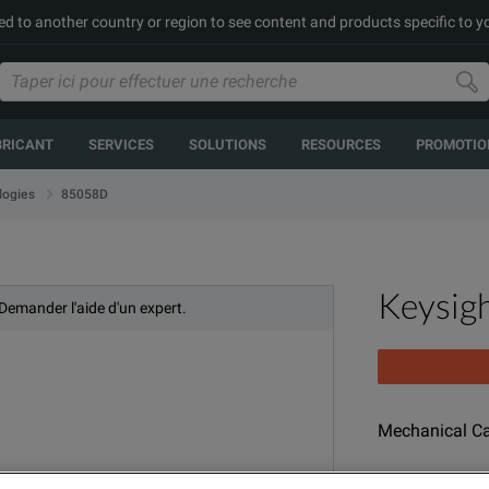
ed to another country or region to see content and products specific to y
BRICANT
SERVICES
SOLUTIONS
RESOURCES
PROMOTIO
85058D
logies
Keysig
 Demander l'aide d'un expert.
Mechanical Ca
MODÈLE
G