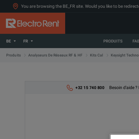
You are browsing the BE_FR site. Would you like to be redirect
BE
FR
PRODUITS
FA
Produits
Analyseurs De Réseaux RF & HF
Kits Cal
Keysight Techno
Besoin d'aide ?
+32 15 740 800