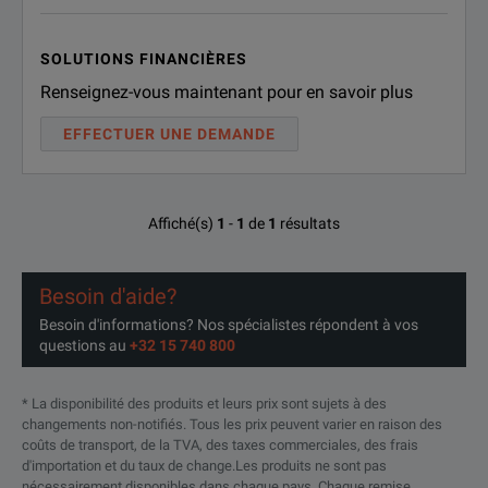
Gain Adjustment
10 dB minimum
Solid-State Amplifier
(Continuous Range)
SOLUTIONS FINANCIÈRES
Renseignez-vous maintenant pour en savoir plus
Model Overview
Input Impedance
50 ohms, VSWR 2.5:1 m
EFFECTUER UNE DEMANDE
Model
RF Input
Output Impedance
50 ohms, nominal
Connectors
Precision N female
40S4G18
Precision N female, rear
Affiché(s)
1
-
1
de
1
résultats
IEEE-488 - 24 pin
RS-232 - 9 pin Submin
Besoin d'aide?
40S4G18M2
Precision N female, front
Besoin d'informations? Nos spécialistes répondent à vos
RS-232 (fiber optic) - 
Remote Interfaces
questions au
+32 15 740 800
USB 2.0 - Type B
Ethernet - RJ-45
* La disponibilité des produits et leurs prix sont sujets à des
40S4G18M4
Same as 40S4G18 but with 
changements non-notifiés. Tous les prix peuvent varier en raison des
coûts de transport, de la TVA, des taxes commerciales, des frais
d'importation et du taux de change.Les produits ne sont pas
nécessairement disponibles dans chaque pays. Chaque remise