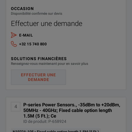
OCCASION
Disponibilité confirmée sur devis
Effectuer une demande
E-MAIL
+32 15 740 800
SOLUTIONS FINANCIÈRES
Renseignez-vous maintenant pour en savoir plus
EFFECTUER UNE
DEMANDE
P-series Power Sensors., -35dBm to +20dBm,
4
50MHz - 40GHz; Fixed cable option length
1.5M (5 Ft.); Ce
ID de produit: P-658924
N1922A-105 • Fixed cable option length 1.5M (5 Ft.)