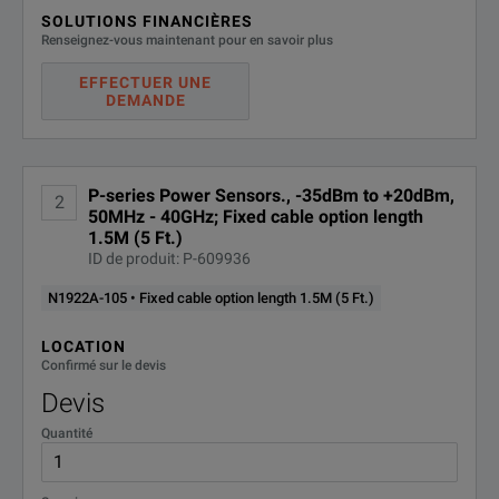
SOLUTIONS FINANCIÈRES
N1922A-
ANSI Z540-1-1994 Calibration
Renseignez-vous maintenant pour en savoir plus
A6J
EFFECTUER UNE
DEMANDE
R-50C-
Calibration Plan - Return to
Keysight - 3 years
011-3
R-50C-
Calibration Plan - Return to
P-series Power Sensors., -35dBm to +20dBm,
2
Keysight - 5 years
50MHz - 40GHz; Fixed cable option length
011-5
1.5M (5 Ft.)
ID de produit: P-609936
Keysight Calibration +
R-50C-
Uncertainties + Guardbanding - 3
N1922A-105 • Fixed cable option length 1.5M (5 Ft.)
016-3
years
LOCATION
Confirmé sur le devis
Keysight Calibration +
R-50C-
Uncertainties + Guardbanding - 5
Devis
016-5
years
Quantité
R-51B-
Extended Warranty - Return to
Keysight - 5 years
001-5Z