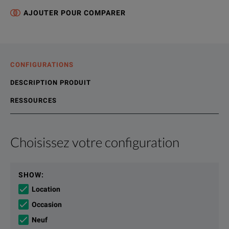
AJOUTER POUR COMPARER
CONFIGURATIONS
DESCRIPTION PRODUIT
RESSOURCES
Choisissez votre configuration
Description produit
Ressources
Peak, peak-to-average ratio, average power, rise time, fall 
Ressources de fichiers
SHOW
:
Location
The N192XA sensors are the first to provide internal zero and
Occasion
Neuf