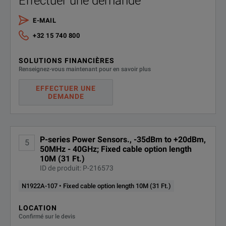
Effectuer une demande
E-MAIL
+32 15 740 800
SOLUTIONS FINANCIÈRES
Renseignez-vous maintenant pour en savoir plus
EFFECTUER UNE
DEMANDE
P-series Power Sensors., -35dBm to +20dBm,
5
50MHz - 40GHz; Fixed cable option length
10M (31 Ft.)
ID de produit: P-216573
N1922A-107 • Fixed cable option length 10M (31 Ft.)
LOCATION
Confirmé sur le devis