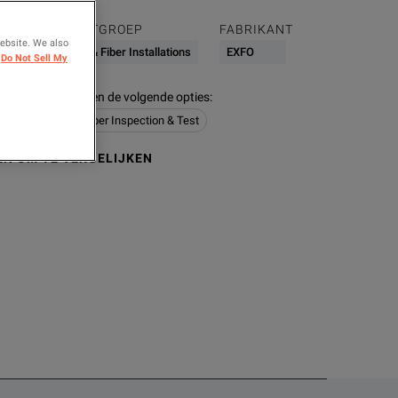
PRODUCTGROEP
FABRIKANT
website. We also
2X
Network & Fiber Installations
EXFO
Do Not Sell My
 modellen bevatten de volgende opties
:
Installations
Fiber Inspection & Test
N OM TE VERGELIJKEN