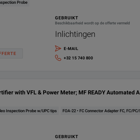
nspection Probe
P Tip: LC/UPC kit
GEBRUIKT
Beschikbaarheid wordt op de offerte vermeld
0/1300 nm LED source (62.5/125 µm) and 1310/1550 nm laser source 
Inlichtingen
 Connector Adapter FC, FC/PC/SPC/UPC/APC, NEC-D3
E-MAIL
FFERTE
cludes FIPT-400-U25M and FIPT-400-FC-SC
+32 15 740 800
ertifier with VFL & Power Meter; MF READY Automated An
eo Inspection Probe w/UPC tips
FOA-22 • FC Connector Adapter FC, FC/P
GEBRUIKT