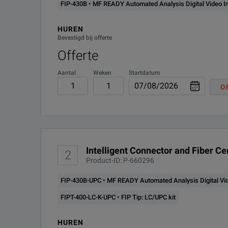
FIP-430B • MF READY Automated Analysis Digital Video I
FIPT-400-LC-K-UPC
FI
HUREN
Bevestigd bij offerte
FLS-600-12D-23BL
85
Offerte
FOA-22
FC
Aantal
Weken
Startdatum
O
UPC
In
Intelligent Connector and Fiber C
2
Product-ID: P-660296
FIP-430B-UPC • MF READY Automated Analysis Digital Vid
FIPT-400-LC-K-UPC • FIP Tip: LC/UPC kit
HUREN