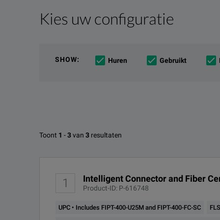
Kies uw configuratie
Productoverzicht
Bronnen
We're sorry, we don't currently have any further info
Het spijt ons, maar we hebben op dit moment geen a
If you would like to know more, please
U kunt voor meer informatie
contact opnemen
get in touch
met o
a
SHOW
:
Huren
Gebruikt
Beschikbare opties voor EXFO 
Toont
1
-
3
van
3
resultaten
OPTIE-ID
B
Intelligent Connector and Fiber C
1
FIP-430B
MF
Product-ID: P-616748
UPC • Includes FIPT-400-U25M and FIPT-400-FC-SC
FLS
FIP-430B-UPC
MF