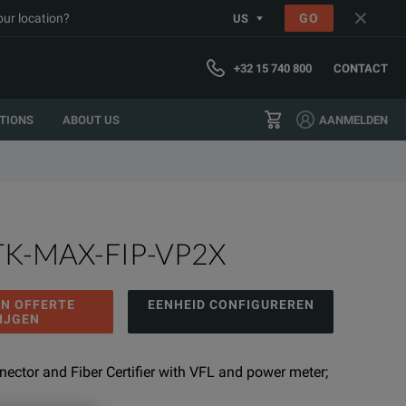
our location?
GO
US
+32 15 740 800
CONTACT
TIONS
ABOUT US
AANMELDEN
TK-MAX-FIP-VP2X
EN OFFERTE
EENHEID CONFIGUREREN
IJGEN
nnector and Fiber Certifier with VFL and power meter;