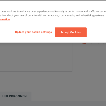
MODEL
 uses cookies to enhance user experience and to analyze performance and traffic on our 
TK-MAX-FIP-VP
tion about your use of our site with our analytics, social media, and advertising partners.
ormation
Geconfigureerde
Update your cookie settings
Network & Fiber 
Accept Cookies
TOEVOEGE
HULPBRONNEN