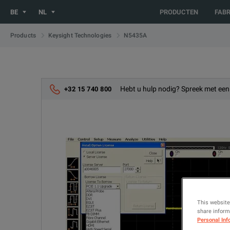
You are browsing the BE_NL site. Would you like to be redirect
BE
NL
PRODUCTEN
FAB
N5435A
Products
Keysight Technologies
Hebt u hulp nodig? Spreek met een
+32 15 740 800
This website
share informa
Personal Inf