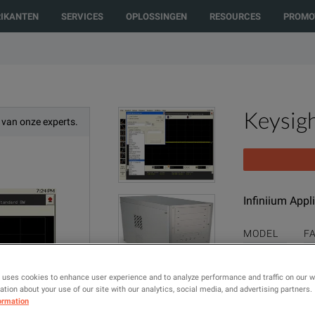
ed to another country or region to see content and products specific to y
RIKANTEN
SERVICES
OPLOSSINGEN
RESOURCES
PROMO
Keysig
 van onze experts.
Infiniium Appl
MODEL
F
N5435A
K
 uses cookies to enhance user experience and to analyze performance and traffic on our 
Geconfigureerde
tion about your use of our site with our analytics, social media, and advertising partners.
ormation
TOEVOEGE