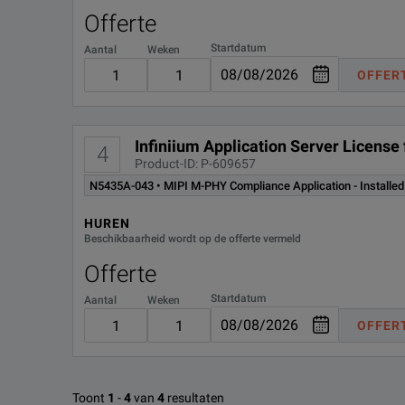
Offerte
Startdatum
Aantal
Weken
OFFER
Infiniium Application Server License
4
Product-ID: P-609657
N5435A-043 • MIPI M-PHY Compliance Application - Installed
HUREN
Beschikbaarheid wordt op de offerte vermeld
Offerte
Startdatum
Aantal
Weken
OFFER
Toont
1
-
4
van
4
resultaten