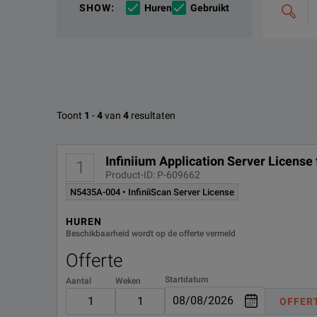
SHOW
:
Huren
Gebruikt
&
combineer
opties,
Key Features:
bijv.
'C4000;
Maximum flexibility: transportable Infiniium app
M400'
Maximum investment protection: licenses can be 
and future-generation Infiniium platforms
Beschikbare opties voor Keysig
Toont
Maximum freedom: share licenses within your si
1
-
4
van
4
resultaten
Keysight N5435A Infiniium Server-Based License for
OPTIE-ID
DOWNLOADEN
Infiniium Application Server License 
1
Requirements:
Product-ID: P-609662
N5435A-004
N5435A-004 • InfiniiScan Server License
User must have Infiniium firmware revision A.05.
HUREN
N5435A-043
Beschikbaarheid wordt op de offerte vermeld
Offerte
N5435A-044
Startdatum
Aantal
Weken
N5435A-053
OFFER