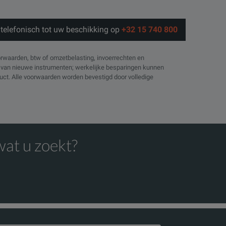
telefonisch tot uw beschikking op
+32 15 740 800
orwaarden, btw of omzetbelasting, invoerrechten en
js van nieuwe instrumenten; werkelijke besparingen kunnen
oduct. Alle voorwaarden worden bevestigd door volledige
wat u zoekt?