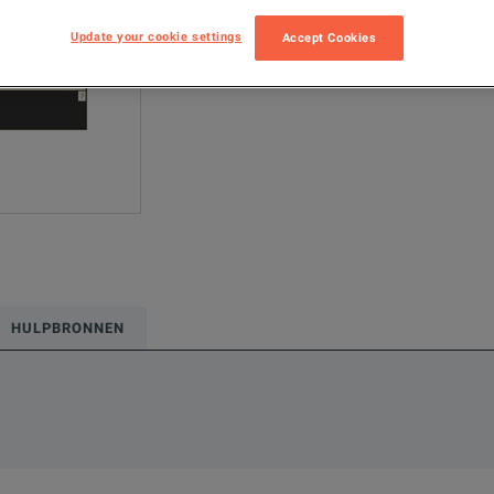
Update your cookie settings
Accept Cookies
HULPBRONNEN
ws you to transport licenses from one Infiniium oscilloscope to 