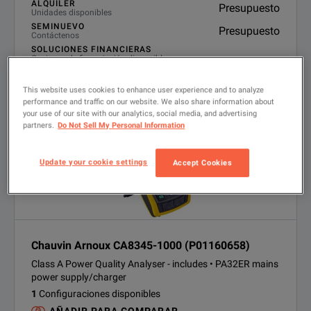
ALQUILER
Presupuesto
Unidades disponibles
SEMINUEVO
Presupuesto
Contáctenos
SOLUCIONES FINANCIERAS
Opciones de financiación disponibles
VER PRODUCTO
This website uses cookies to enhance user experience and to analyze
performance and traffic on our website. We also share information about
your use of our site with our analytics, social media, and advertising
partners.
Do Not Sell My Personal Information
Update your cookie settings
Accept Cookies
Chauvin Arnoux CA8345-1000 (P01160658)
Class A Power Quality Analyser - includes • PA32ER mains
power supply/charger
1
Configuraciones disponibles