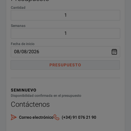
Test NFC antennas (RFID and security equipment)
Cantidad
MP-80;USB Optical Power
MP-80
Meter High Power
Semanas
Fecha de inicio
SPECIFICATIONS
PRESUPUESTO
CellAdvisor Cable
and
SEMINUEVO
Antenna Analyzers
Disponibilidad confirmada en el presupuesto
Contáctenos
Model Overview
Correo electrónico
(+34) 91 076 21 90
RF Tests: