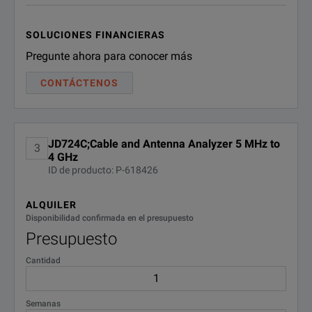
1-port
Model
Frequency
Return loss
SOLUCIONES FINANCIERAS
Pregunte ahora para conocer más
JD723C
100 MHz to 2.7 GHz
x
CONTÁCTENOS
JD724C
5 MHz to 4 GHz
x
JD725C
5 MHz to 4 GHz
x
JD724C;Cable and Antenna Analyzer 5 MHz to
3
4 GHz
JD726C
5 MHz to 6 GHz
x
ID de producto: P-618426
ALQUILER
Disponibilidad confirmada en el presupuesto
Presupuesto
Cantidad
Semanas