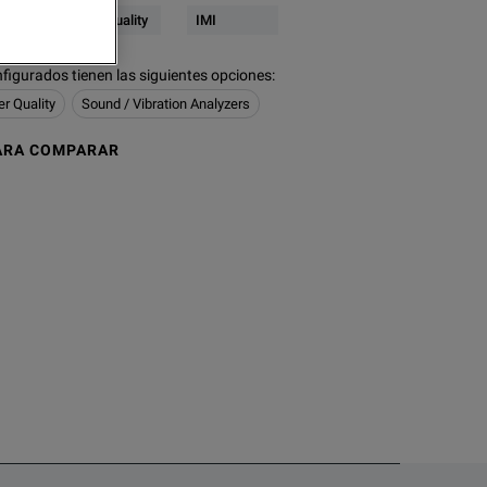
lectrical & Power Quality
IMI
figurados tienen las siguientes opciones
:
er Quality
Sound / Vibration Analyzers
ARA COMPARAR