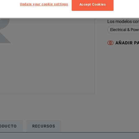
Update your cookie settings
Accept Cookies
699A02
E
Los modelos con
Electrical & Pow
AÑADIR P
RODUCTO
RECURSOS