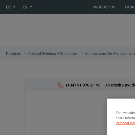
You are browsing the ES site. Would you like to be redirected 
ES
ES
PRODUCTOS
FABR
Products
Calidad Eléctrica Y Energética
Analizadores De Vibraciones 
¿Necesita ayuda
(+34) 91 076 21 90
This website
share informa
Personal Inf