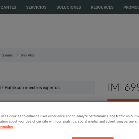
to another country or region to see content and products specific to your 
ICANTES
SERVICIOS
SOLUCIONES
RESOURCES
PROMOC
699A02
Y Sonido
IMI 6
? Hable con nuestros expertos.
 uses cookies to enhance user experience and to analyze performance and traffic on our 
tion about your use of our site with our analytics, social media, and advertising partners.
Portable 1g H
ormation
MODELO
FA