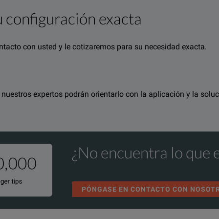
 configuración exacta
ntacto con usted y le cotizaremos para su necesidad exacta.
rmation about this product available online.
 recursos relacionados con este producto disponible en línea.
n miembro de nuestro equipo le atenderá.
nd one of our team will be happy to help.
e, y nuestros expertos podrán orientarlo con la aplicación y la s
¿No encuentra lo que 
PÓNGASE EN CONTACTO CON NOSOT