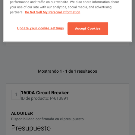
performance and traffic on our website. We also share information about
your use of our site with our analytics, social media, and advertising
Escribir
partners.
Do Not Sell My Personal Information
para
buscar
Update your cookie settings
Accept Cookies
FILTRAR POR
OPCIONES
DISPONIBLES
Opciones disponibles para Siemens
Mostrando
1
-
1
de
1
resultados
3WL3216-4AS35-1AA0
No se han encontrado configuraciones
1600A Circuit Breaker
1
ID de producto: P-613891
ALQUILER
Disponibilidad confirmada en el presupuesto
Presupuesto