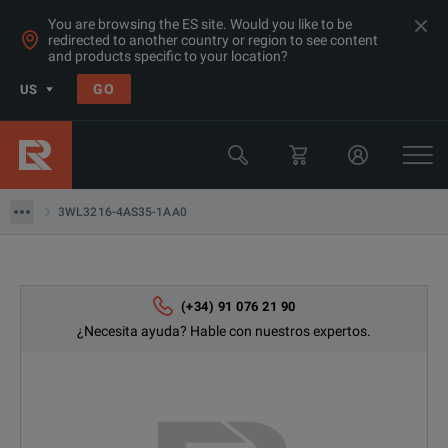
You are browsing the ES site. Would you like to be
redirected to another country or region to see content
and products specific to your location?
Products
GO
US
Calidad eléctrica y energética
Conmutadores / Pruebas de relés
3WL3216-4AS35-1AA0
3WL3216-4AS35-1AA0
(+34) 91 076 21 90
¿Necesita ayuda? Hable con nuestros expertos.