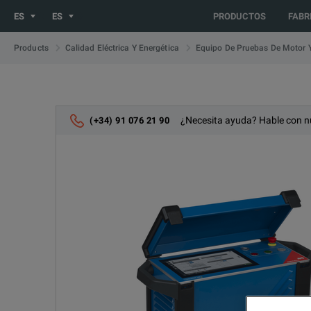
You are browsing the ES site. Would you like to be redirected 
ES
ES
PRODUCTOS
FABR
Products
Calidad Eléctrica Y Energética
Equipo De Pruebas De Motor 
¿Necesita ayuda? Hable con n
(+34) 91 076 21 90