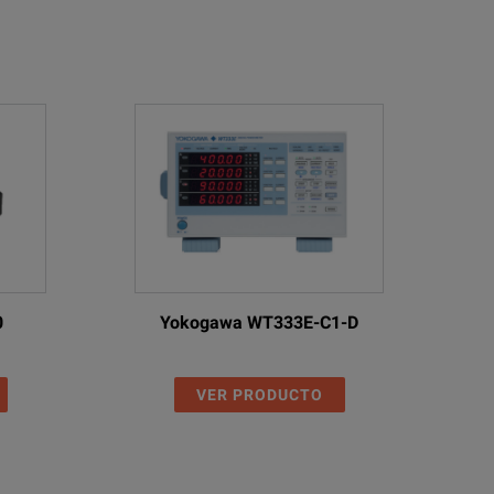
surements like magnetic balance or zero-sequence impedance.
ersal
0
Yokogawa WT333E-C1-D
VER PRODUCTO