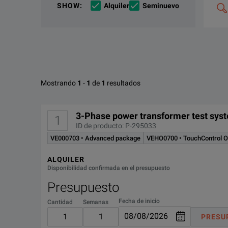
SHOW
:
Alquiler
Seminuevo
de
búsqu
y
The use of TESTRANO 600 enables various tests of po
combin
p.
ej.,
«C4000
M400»
Opciones disponibles para Omi
Mostrando
1
-
1
de
1
resultados
Omicron Testrano 600 Three Phase Test System Bro
OPCIÓN ID
KEY FEATURES
DESCARGAR
3-Phase power transformer test sys
1
ID de producto: P-295033
True three-phase power transformer test system
VE000703
VE000703 • Advanced package
VEHO0700 • TouchControl O
Powerful device with 3 x 33 A DC or 400 V AC
ALQUILER
VEHO0700
Disponibilidad confirmada en el presupuesto
Reduced connection effort as the same connection can be
Presupuesto
VEHP0076
Fecha de inicio
Cantidad
Semanas
Three times faster testing
PRESU