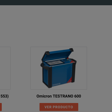
 changer (OLTC) for poorly maintained and damaged OLTC contacts.
 operation of the on-load tap changer to evaluate the mechanical integri
 end of the heat run procedure by means of a winding resistance measur
wer transformer.
thods to assess possible deformation or displacements of windings.
between parallel strands and local overheating due to excessive eddy curre
ed; e.g. during winding resistance tests.
 on other tests are reduced.
1553)
Omicron TESTRANO 600
vestigate the insulation of power transformers and bushings.
VER PRODUCTO