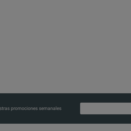
--
--
■
--
■
--
--
--
--
--
■
■
■
■
■
Description
TESTRANO 600 TouchControl featuring an integrated 10.6“ color touch
nuestras promociones semanales
TESTRANO 600 TouchControl featuring an integrated 10.6“ color touch