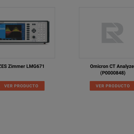
■
■
■
■
■
■
■
■
■
■
■
■
■
■
■
--
■
■
■
■
ZES Zimmer LMG671
Omicron CT Analyze
(P0000848)
--
■
■
■
■
VER PRODUCTO
VER PRODUCTO
--
--
--
■
■
--
--
■
--
■