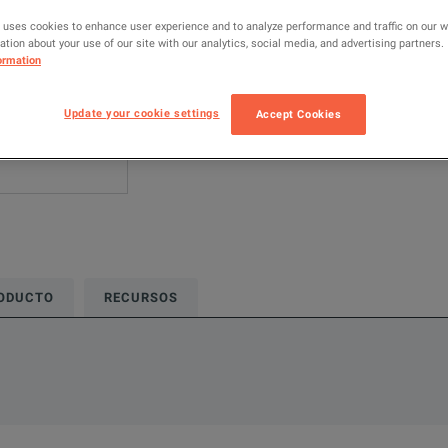
 uses cookies to enhance user experience and to analyze performance and traffic on our 
AÑADIR P
tion about your use of our site with our analytics, social media, and advertising partners.
ormation
Update your cookie settings
Accept Cookies
RODUCTO
RECURSOS
se tester that supports all common electrical tests of single-pha
nes