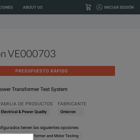
location?
GO
US
IONES
ABOUT US
INICIAR SESIÓN
(+34) 91 076 21 90
CONTACTO
on VE000703
PRESUPUESTO RÁPIDO
ower Transformer Test System
FAMILIA DE PRODUCTOS
FABRICANTE
Electrical & Power Quality
Omicron
figurados tienen las siguientes opciones
:
er Quality
Transformer and Motor Testing