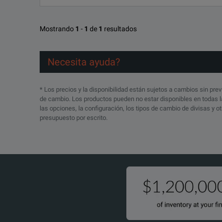
Total weight of 20 kg / 44 lbs – ideal for on-site testing
Mostrando
1
-
1
de
1
resultados
Necesita ayuda?
* Los precios y la disponibilidad están sujetos a cambios sin prev
de cambio. Los productos pueden no estar disponibles en todas la
BENEFITS
las opciones, la configuración, los tipos de cambio de divisas y 
presupuesto por escrito.
Tra
Transformer Turns Ratio
In 
Exc
Exciting Current
In 
DC Winding Resistance
DC 