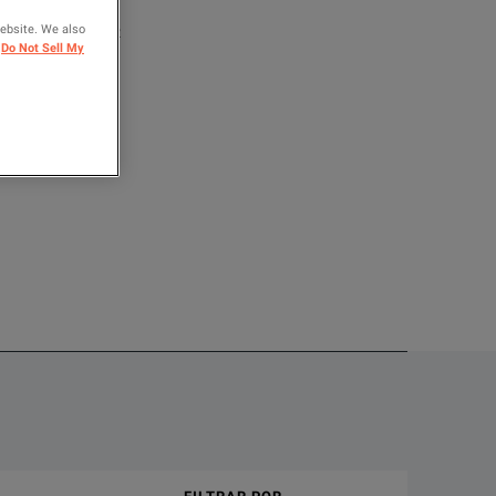
website. We also
ARA COMPARAR
Do Not Sell My
se and three-phase power and distribution transformers for routi