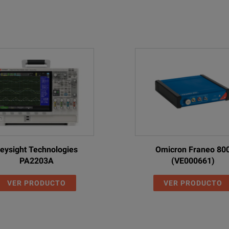
 Quick Test is TESTRANO 600’s swiss army knife.
 can define your own test procedures and perform special mea
Basic
Standard
Enchanced
Advanced
Univ
eysight Technologies
Omicron Franeo 80
PA2203A
(VE000661)
■
■
■
■
■
rator
VER PRODUCTO
VER PRODUCTO
■
■
■
■
■