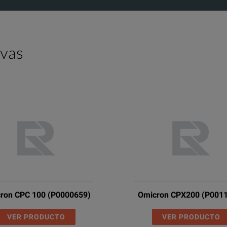
amic resistance measurements (DRM) are used to check the on-load tap
vibro acoustic measurement records a unique vibration pattern during the
ivas
 cooldown test is performed to determine the winding temperature at the
 vector group check can be used to determine the vector group of the po
kage reactance / short-circuit impedance measurements are sensitive me
frequency response of stray losses (FRSL) test identifies short-circuits 
agnetization of the core is recommended after DC has been appli
 risk of high inrush currents during energization, and influences
ron CPC 100 (P0000659)
Omicron CPX200 (P001
er/dissipation factor and capacitance measurements are performed to in
VER PRODUCTO
VER PRODUCTO