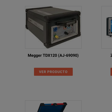
Transformer Turns Ratio
(TTR) / Exciting Current
DC Winding Resistance
Demagnetization
Short-Circuit Impedance / Leakage Reactance
Megger TDX120 (AJ-69090)
Note:
Frequency Response of Stray Losses
■ = Included
(FRSL)
VER PRODUCTO
-- = Not Included
Power / Dissipation Factor and Capacitance
(incl. CP TD12 and its accessories)
OLTC Scan / Dynamic Resistance Measurement
(DRM)