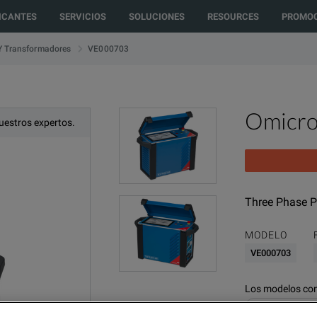
to another country or region to see content and products specific to your 
ICANTES
SERVICIOS
SOLUCIONES
RESOURCES
PROMOC
VE000703
Y Transformadores
Omicr
uestros expertos.
Three Phase P
MODELO
VE000703
Los modelos con
Electrical & Pow