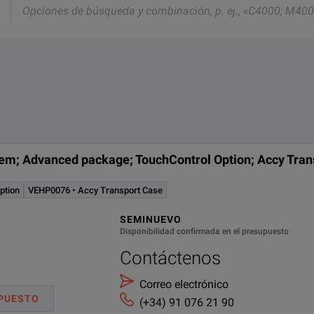
eda
wer transformers to be carried out without having to reconnect
ación,
;
cron VE000703
chure
DESCRIPCIÓN
tem; Advanced package; TouchControl Option; Accy Tran
Advanced package
ption
VEHP0076 • Accy Transport Case
SEMINUEVO
TouchControl Option
Disponibilidad confirmada en el presupuesto
 used for various tests
Contáctenos
Accy Transport Case
Correo electrónico
PUESTO
(+34) 91 076 21 90