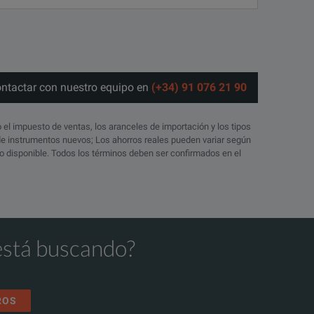
ontactar con nuestro equipo en
(+34) 91 076 21 90
o el impuesto de ventas, los aranceles de importación y los tipos
 de instrumentos nuevos; Los ahorros reales pueden variar según
ico disponible. Todos los términos deben ser confirmados en el
nciple of a power transformer to detect shorted turns and open-
1 are required.
está buscando?
urn insulation of the windings, the magnetic circuit of a transfo
ROS
f the windings and tap changers.