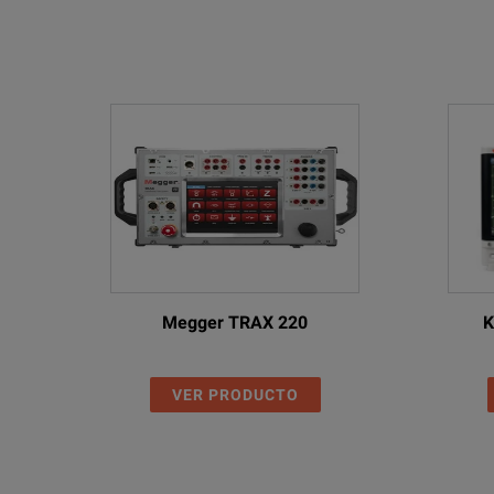
The
Quick Test
You
SPECIFICATIONS
Testrano 600
Three-Phase Test system
Package Overview
Testrano 600 Package
Megger TRAX 220
K
PTM Standard software license;
Including Manual Control Mode and Report Gene
VER PRODUCTO
Quick test