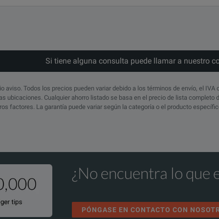
Si tiene alguna consulta puede llamar a nuestro c
io aviso. Todos los precios pueden variar debido a los términos de envío, el IVA 
s ubicaciones. Cualquier ahorro listado se basa en el precio de lista completo
otros factores. La garantía puede variar según la categoría o el producto específ
nsformer turns ratio (TTR) measurements verify the operating pri
order to perform this test with up to 12 kV, the CP TD12 and MCA
¿No encuentra lo que 
iting current measurements are performed to assess the turn-to-t
order to perform this test with 10 kV, the CP TD12 is required.
PÓNGASE EN CONTACTO CON NOSOT
winding resistance measurements are used to assess contact problems o