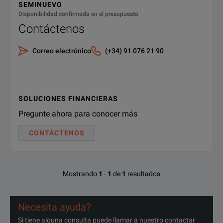
Such as RMS voltage, RMS 
SEMINUEVO
Comprehensive Measurements
Disponibilidad confirmada en el presupuesto
Users can use rotary kn
Contáctenos
They also can change pa
Correo electrónico
(+34) 91 076 21 90
Programmable AC Source 
Users can change the volt
Slew Rate of Voltage
It can help to easily test
SOLUCIONES FINANCIERAS
Pregunte ahora para conocer más
It also can reduce the inru
CONTÁCTENOS
Mostrando
1
-
1
de
1
resultados
Necesita ayuda?
Si tiene alguna consulta puede llamar a nuestro contactar