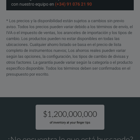
SPECIFICATIONS
con nuestro equipo en
(+34) 91 076 21 90
Chroma 61702
* Los precios y la disponibilidad están sujetos a cambios sin previo
aviso. Todos los precios pueden variar debido a los términos de envío, el
AC source, 30 kVA, 300 V, 15 to 1.2 kHz
IVA o el impuesto de ventas, los aranceles de importación y los tipos de
cambio. Los productos pueden no estar disponibles en todas las
Feature
Parameter
ubicaciones. Cualquier ahorro listado se basa en el precio de lista
completo de instrumentos nuevos; Los ahorros reales pueden variar
según las opciones, la configuración, los tipos de cambio de divisas y
Power
3000VA, 3Ø
otros factores. La garantía puede variar según la categoría o el producto
específico disponible. Todos los términos deben ser confirmados en el
Voltage
0~150V / 0~3
presupuesto por escrito.
Frequency
15~1.2kHz
Phase Angle
0~360˚ Progr
¿No encuentra lo que está buscando?