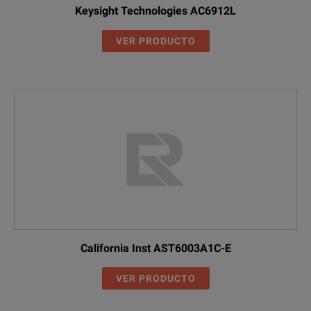
Keysight Technologies AC6912L
Voltage: 0~300V
61702
VER PRODUCTO
Frequency: 15~1.2
Power: 3ø 4500VA
Voltage: 0~300V
61703
Frequency: 15~1.2
Power: 3ø 6000VA
Voltage: 0~300V
61704
Frequency: 15~1.2
California Inst AST6003A1C-E
Power: 3ø 12000VA
VER PRODUCTO
Voltage: 0~300V
61705
Frequency: 15~1.2