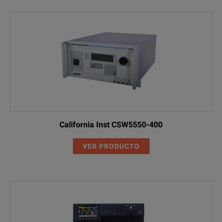
Accessories
A615001
Remote Interface Boar
A615002
Remote Interface Boar
A617001
Softpanel for Model 6
Transient voltage ou
California Inst CSW5550-400
Including:
VER PRODUCTO
WAVEFORM Mode
LIST Mode
A617002
PULSE Mode
STEP Mode
INTERHARMONICS