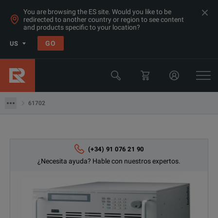
You are browsing the ES site. Would you like to be
redirected to another country or region to see content
and products specific to your location?
Products
GO
US
Fuentes de alimentación & Cargas Electrónicas
AC Fuentes de alimentación
61702
61702
(+34) 91 076 21 90
¿Necesita ayuda? Hable con nuestros expertos.