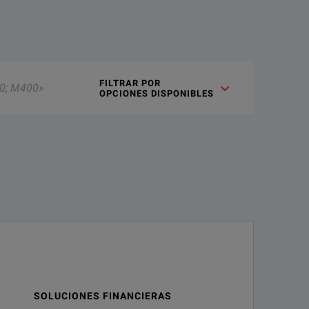
solution controls allow precise setting of voltage and current 
FILTRAR POR 

OPCIONES DISPONIBLES
volts or 3.3V volts via a front panel control. The total power ca
mm (0·56”) LED displays and have an update rate of 4 per second 
 5V and 3.3V.
uding harmonics emissions. All outputs are intrinsically short c
SOLUCIONES FINANCIERAS