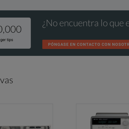
¿No encuentra lo que 
PÓNGASE EN CONTACTO CON NOSOT
EX354D
0V to 35V 
ivas
0A to 4A m
t current with automatic cross-ove
r
Constant vo
for 90% load change
<0.01% of 
or 10% line change
<0.01% of 