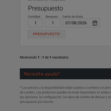
Presupuesto
Cantidad
Semanas
Fecha de inicio
KEY FEATURES
Dual isolated outputs of 0 to 35V at 0 to 4A each
PRESUPUESTO
Separate digital voltage and current meters for each out
Constant voltage or constant current operation
Mostrando
1
-
1
de
1
resultados
Isolated 5A 'logic' output switchable 5V or 3.3V
Necesita ayuda?
Compact and light weight design with low heat output
* Los precios y la disponibilidad están sujetos a cambios sin prev
de cambio. Los productos pueden no estar disponibles en todas la
las opciones, la configuración, los tipos de cambio de divisas y 
presupuesto por escrito.