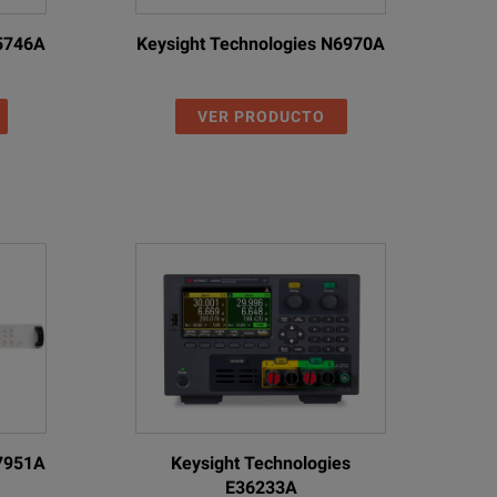
 70ºC
N5746A
Keysight Technologies N6970A
at altitudes up to 2000m, Pollution Degree 2
VER PRODUCTO
ith EN61010-1. EMC: Complies with EN61326
nts to 3A
N7951A
Keysight Technologies
E36233A