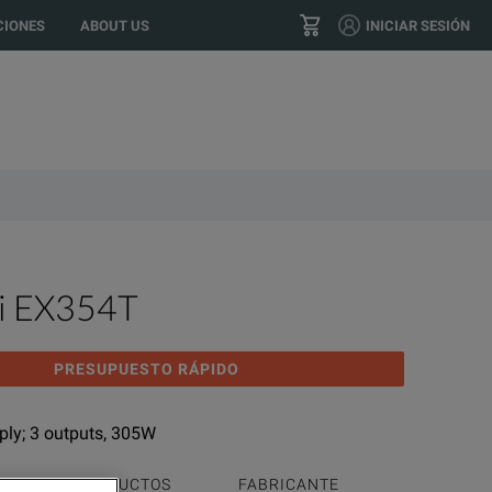
location?
GO
US
IONES
ABOUT US
INICIAR SESIÓN
(+34) 91 076 21 90
CONTACTO
i EX354T
PRESUPUESTO RÁPIDO
ly; 3 outputs, 305W
MILIA DE PRODUCTOS
FABRICANTE