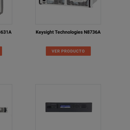
5mΩ in constant voltage mode. Typically >50kΩ in constant current mode
l withstand forward voltages up to 40V
E3631A
Keysight Technologies N8736A
mm safety binding posts on 19mm (0.75”) pitch
VER PRODUCTO
<2mVrms, <10mVpk-pk (CV mode)
nd fine controls
ogarithmic control
 AC ± 10%, 50/60Hz. Installation Category II
0ºC, 20% to 80% RH