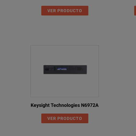
Temperature Coefficient
Typically <100
VER PRODUCTO
Output terminals
4mm terminals o
Status Indication
Current limit la
Keysight Technologies N6972A
VER PRODUCTO