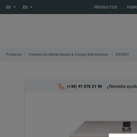
You are browsing the ES site. Would you like to be redirected 
ES
ES
PRODUCTOS
FABR
EX354T
Products
Fuentes De Alimentación & Cargas Electrónicas
¿Necesita ayuda
(+34) 91 076 21 90