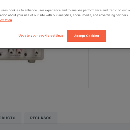
EX354T
P
 uses cookies to enhance user experience and to analyze performance and traffic on our 
tion about your use of our site with our analytics, social media, and advertising partners.
Los modelos con
ormation
Power Supplies 
Update your cookie settings
Accept Cookies
AÑADIR P
RODUCTO
RECURSOS