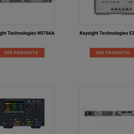
voltage mode. Typically >50kΩ in constant current mode
Typically <
 40V forward voltage
Outputs wil
ght Technologies N5766A
Keysight Technologies 
g posts on 19mm (0.75”) pitch
Universal 4
VER PRODUCTO
VER PRODUCTO
k-pk (CV mode)
Typically 
By coarse a
By single l
z. Installation Category II
110V - 240V
500VA max
RH
+5ºC to +4