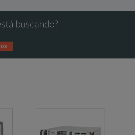
está buscando?
ROS
minimum
inimum
ltage or constant current with automatic cross-over
maximum output for 90% load change
maximum output for 10% line change