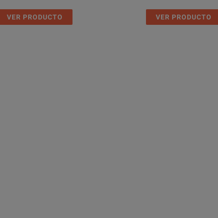
ppm/ºC
VER PRODUCTO
VER PRODUCTO
n 19mm (0.75") pitch
mp