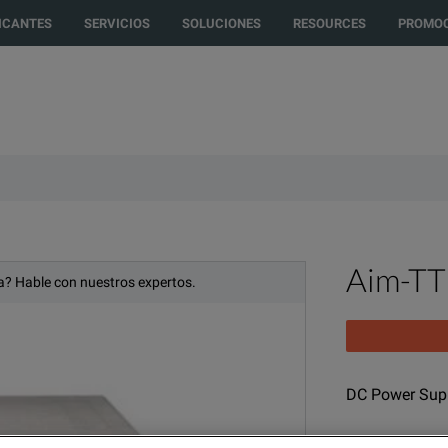
to another country or region to see content and products specific to your 
ICANTES
SERVICIOS
SOLUCIONES
RESOURCES
PROMOC
Aim-TT
? Hable con nuestros expertos.
DC Power Supp
MODELO
FA