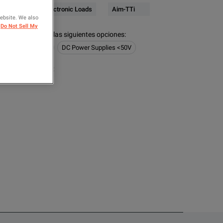
ower Supplies / Electronic Loads
Aim-TTi
website. We also
Do Not Sell My
figurados tienen las siguientes opciones
:
/ Electronic Loads
DC Power Supplies <50V
ARA COMPARAR