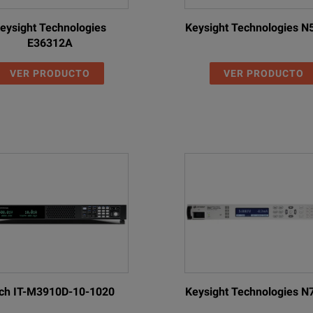
−40ºC to +
eysight Technologies
Keysight Technologies 
E36312A
o 2000m, Pollution Degree 2
Indoor use 
table by front panel control switch
VER PRODUCTO
VER PRODUCTO
EMC: Complies with EN61326
Complies w
4.3 kg
stand up to 7V forward voltage. Diode clamp reverse protection for curre
oad change
line voltage change
rms, <10mVpk-pk (CV mode)
ech IT-M3910D-10-1020
Keysight Technologies 
 to within 50mV of set level for 90% load change