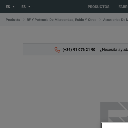
You are browsing the ES site. Would you like to be redirected 
ES
ES
PRODUCTOS
FABR
Products
RF Y Potencia De Microondas, Ruido Y Otros
Accesorios De 
¿Necesita ayuda
(+34) 91 076 21 90