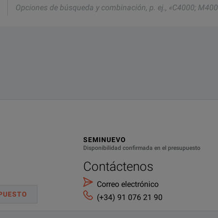
n miembro de nuestro equipo le atenderá.
nd one of our team will be happy to help.
eda
ación,
;
5L
SEMINUEVO
Disponibilidad confirmada en el presupuesto
Contáctenos
Correo electrónico
PUESTO
(+34) 91 076 21 90