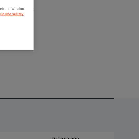
website. We also
ARA COMPARAR
Do Not Sell My