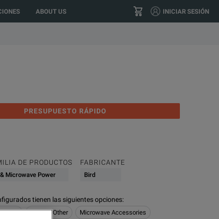
location?
GO
US
IONES
ABOUT US
INICIAR SESIÓN
(+34) 91 076 21 90
CONTACTO
PRESUPUESTO RÁPIDO
MILIA DE PRODUCTOS
FABRICANTE
 & Microwave Power
Bird
figurados tienen las siguientes opciones
:
 Power
Noise & Other
Microwave Accessories