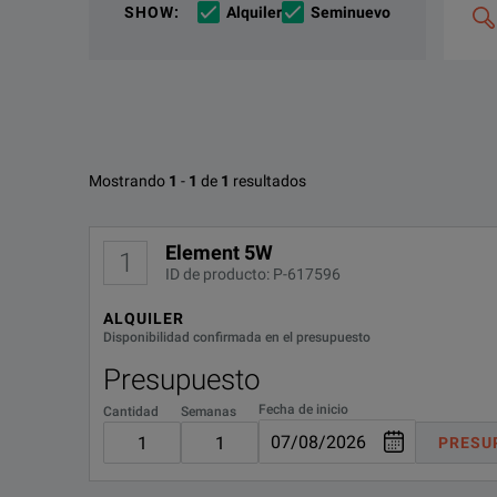
If you would like to know more, please
Si desea más información,
póngase en contacto
get in touch
y u
a
SHOW
:
Alquiler
Seminuevo
de
búsqu
y
combin
p.
ej.,
«C4000
M400»
Opciones disponibles para Bird 
Mostrando
1
-
1
de
1
resultados
No se han encontrado configuraciones
Element 5W
1
ID de producto: P-617596
ALQUILER
Disponibilidad confirmada en el presupuesto
Presupuesto
Fecha de inicio
Cantidad
Semanas
PRESU