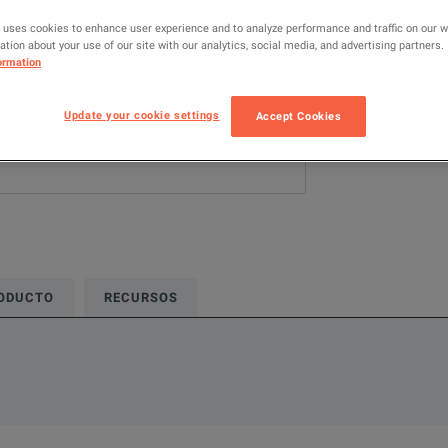
 uses cookies to enhance user experience and to analyze performance and traffic on our 
AÑADIR P
tion about your use of our site with our analytics, social media, and advertising partners.
ormation
Update your cookie settings
Accept Cookies
RODUCTO
RECURSOS
rmation about this product available online.
 recursos relacionados con este producto disponible en línea.
nes