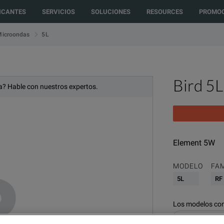
to another country or region to see content and products specific to your 
ICANTES
SERVICIOS
SOLUCIONES
RESOURCES
PROMOC
5L
Microondas
Bird 5L
? Hable con nuestros expertos.
Element 5W
MODELO
FA
5L
RF
Los modelos con
RF & Microwave