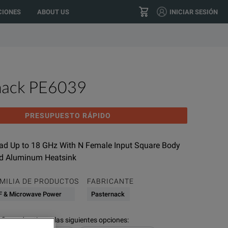
location?
GO
US
IONES
ABOUT US
INICIAR SESIÓN
(+34) 91 076 21 90
CONTACTO
nack PE6039
PRESUPUESTO RÁPIDO
ad Up to 18 GHz With N Female Input Square Body
ed Aluminum Heatsink
MILIA DE PRODUCTOS
FABRICANTE
F & Microwave Power
Pasternack
figurados tienen las siguientes opciones
: