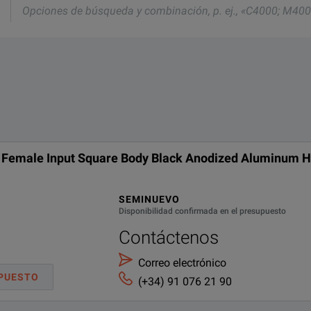
n miembro de nuestro equipo le atenderá.
nd one of our team will be happy to help.
eda
ación,
;
ernack PE6039
N Female Input Square Body Black Anodized Aluminum H
SEMINUEVO
Disponibilidad confirmada en el presupuesto
Contáctenos
Correo electrónico
PUESTO
(+34) 91 076 21 90