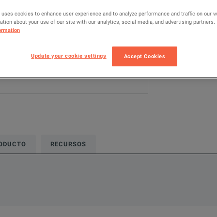
RF & Microwave
 uses cookies to enhance user experience and to analyze performance and traffic on our 
tion about your use of our site with our analytics, social media, and advertising partners.
AÑADIR P
ormation
Update your cookie settings
Accept Cookies
RODUCTO
RECURSOS
rmation about this product available online.
 recursos relacionados con este producto disponible en línea.
nes