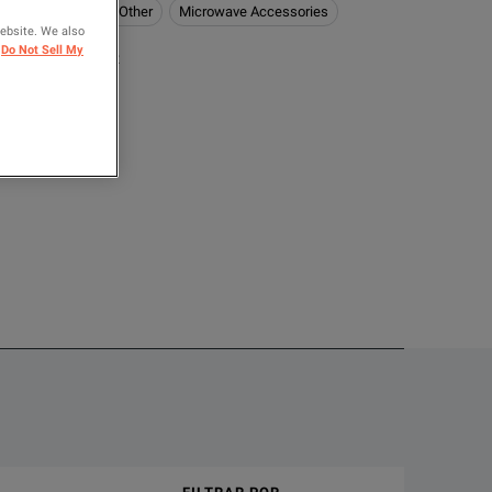
 Power
Noise & Other
Microwave Accessories
website. We also
Do Not Sell My
ARA COMPARAR