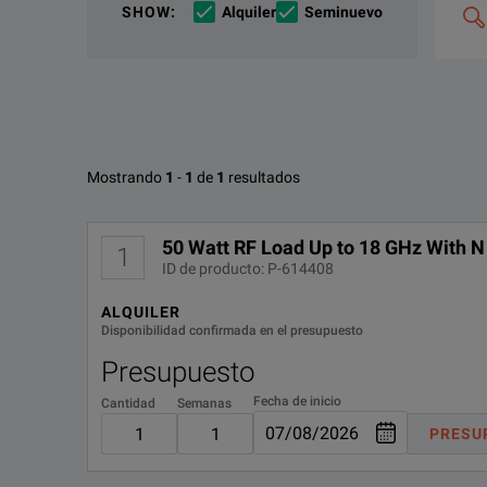
If you would like to know more, please
Si desea más información,
póngase en contacto
get in touch
y u
a
SHOW
:
Alquiler
Seminuevo
de
búsqu
y
combin
p.
ej.,
«C4000
M400»
Opciones disponibles para Past
Mostrando
1
-
1
de
1
resultados
No se han encontrado configuraciones
50 Watt RF Load Up to 18 GHz With 
1
ID de producto: P-614408
ALQUILER
Disponibilidad confirmada en el presupuesto
Presupuesto
Fecha de inicio
Cantidad
Semanas
PRESU