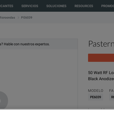
to another country or region to see content and products specific to your 
ICANTES
SERVICIOS
SOLUCIONES
RESOURCES
PROMOC
PE6039
Microondas
Paster
? Hable con nuestros expertos.
50 Watt RF Lo
Black Anodiz
MODELO
FA
PE6039
R
Los modelos con