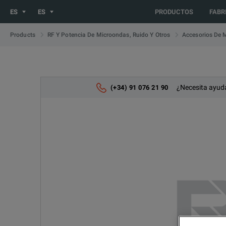
You are browsing the ES site. Would you like to be redirected 
ES
ES
PRODUCTOS
FABR
Products
RF Y Potencia De Microondas, Ruido Y Otros
Accesorios De 
¿Necesita ayuda
(+34) 91 076 21 90