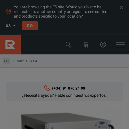
You are browsing the ES site. Would you like to be
redirected to another country or region to see content
and products specific to your location?
Products
GO
US
Prueba de comunicación de datos (Ethernet / SDH / Sonet)
Prueba de carga de hardware
MX2-10G-S4
MX2-10G-S4
(+34) 91 076 21 90
¿Necesita ayuda? Hable con nuestros expertos.