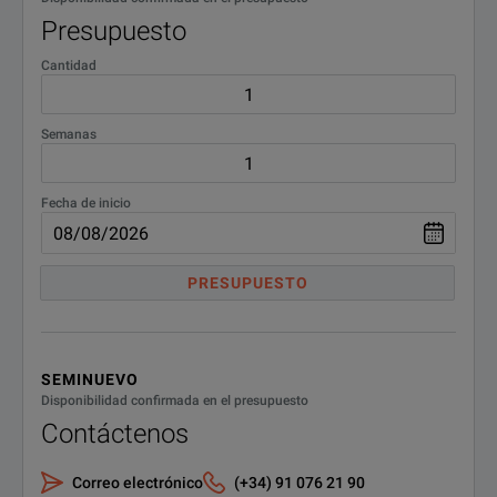
Available test packages with integrated configuration wizards simpl
Presupuesto
Cantidad
Semanas
Fecha de inicio
PRESUPUESTO
SPECIFICATIONS
Spirent mX2
SEMINUEVO
Disponibilidad confirmada en el presupuesto
Model Overview
Contáctenos
Model / Part Number
Description
Correo electrónico
(+34) 91 076 21 90