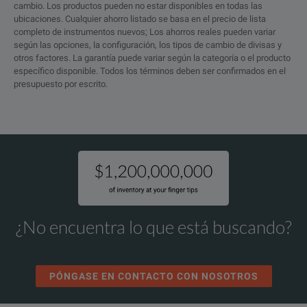
cambio. Los productos pueden no estar disponibles en todas las
ACC-6085A
Copper direct-attach cabl
Spirent mX2
ubicaciones. Cualquier ahorro listado se basa en el precio de lista
completo de instrumentos nuevos; Los ahorros reales pueden variar
(40GbE/10GbE and 10GbE/1GbE Dual-Speed Test Module
según las opciones, la configuración, los tipos de cambio de divisas y
ACC-6087A
Copper breakout cable as
otros factores. La garantía puede variar según la categoría o el producto
específico disponible. Todos los términos deben ser confirmados en el
Accessories for SFP+ Interfaces
Model Overview
presupuesto por escrito.
ACC-6081A
Optical transceiver, SFP+
Model Number
ACC-6092A
Copper transceiver, SFP, 
MX2-40G-Q3
ACC-6082A
Optical transceiver SFP+ 
MX2-40G-Q2
ACC-6050A
Optical transceiver SFP+
MX2-40G-Q1
¿No encuentra lo que está buscando?
ACC-6051A
Optical transceiver SFP+
MX2-40GO-Q3
ACC-6060A
SFP+ passive copper cable
MX2-40GO-Q2
PÓNGASE EN CONTACTO CON NOSOTROS
ACC-6061A
SFP+ passive copper cable
MX2-40GO-Q1