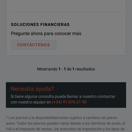
MX2-40G-Q3
Spirent mX2 40/10GbE QS
MX2-10G-Q3
Spirent mX2 10GbE QSFP+
SOLUCIONES FINANCIERAS
MX2-10G-S12
Spirent mX2 10/1GbE SFP
Pregunte ahora para conocer más
MX2-10G-S8
Spirent mX2 10/1GbE SFP+
CONTÁCTENOS
MX2-10G-S4
Spirent mX2 10/1GbE SFP
Mostrando
1
-
1
de
1
resultados
Accessories for QSFP+ Interfaces
ACC-6076A
Optical transceiver, QSF
Necesita ayuda?
Si tiene alguna consulta puede llamar a nuestro contactar
ACC-6089A
Optical transceiver, QSF
con nuestro equipo en
(+34) 91 076 21 90
ACC-6077A
Optical transceiver, QSF
* Los precios y la disponibilidad están sujetos a cambios sin previo
aviso. Todos los precios pueden variar debido a los términos de envío, el
ACC-6090A
Optical transceiver, QSF
SPECIFICATIONS
IVA o el impuesto de ventas, los aranceles de importación y los tipos de