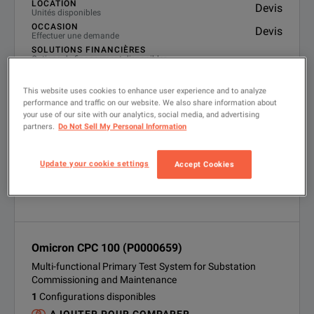
LOCATION
Devis
Unités disponibles
OCCASION
Devis
Effectuer une demande
SOLUTIONS FINANCIÈRES
Options de financement disponibles
VOIR LE PRODUIT
This website uses cookies to enhance user experience and to analyze
performance and traffic on our website. We also share information about
your use of our site with our analytics, social media, and advertising
partners.
Do Not Sell My Personal Information
Update your cookie settings
Accept Cookies
Omicron CPC 100 (P0000659)
Multi-functional Primary Test System for Substation
Commissioning and Maintenance
1
Configurations disponibles