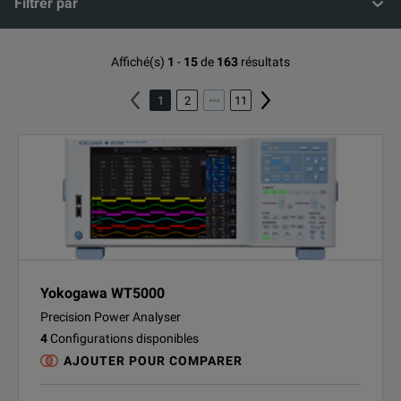
Filtrer par
Affiché(s)
1
-
15
de
163
résultats
1
2
11
Yokogawa WT5000
Precision Power Analyser
4
Configurations disponibles
AJOUTER POUR COMPARER