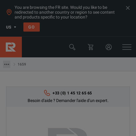
You are browsing the FR site. Would you like to be
redirected to another country or region to see content
and products specific to your location?
Produits
GO
US
Équipement d'étalonnage
Équipements d'étalonnage DC
1659
1659
+33 (0) 1 45 12 65 65
Besoin d'aide ? Demander l'aide d'un expert.