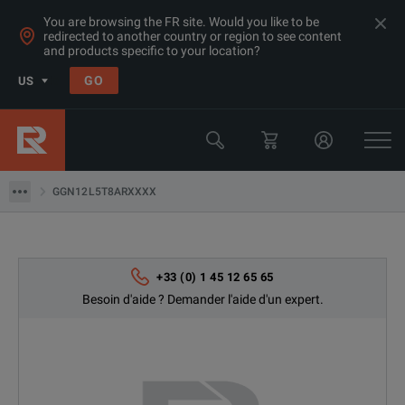
You are browsing the FR site. Would you like to be
redirected to another country or region to see content
and products specific to your location?
Produits
GO
US
Qualité électrique et d'alimentation
Test de relais et équipements de protection
GGN12L5T8ARXXXX
GGN12L5T8ARXXXX
+33 (0) 1 45 12 65 65
Besoin d'aide ? Demander l'aide d'un expert.