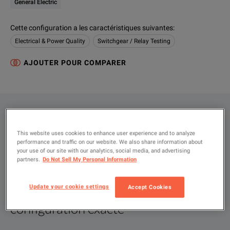
General Electric
Cette configuration a les caractéristiques suivantes
:
Electrical & Power Quality
Switchgear / Relay Testing
AJOUTER POUR COMPARER
CONFIGURATIONS
DESCRIPTION PRODUIT
This website uses cookies to enhance user experience and to analyze
performance and traffic on our website. We also share information about
your use of our site with our analytics, social media, and advertising
RESSOURCES
partners.
Do Not Sell My Personal Information
Update your cookie settings
Accept Cookies
Laissez-nous vous conseiller sur la
Description produit
Ressources
configuration exacte
We're sorry, we don't currently have any further information a
Désolé, nous n'avons actuellement pas d'autres éléments con