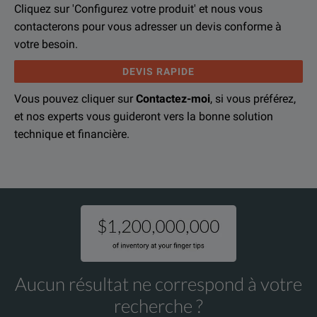
If you would like to know more, please
Si vous désirez en savoir plus, merci
prendre contact avec n
get in touch
and one of
Cliquez sur 'Configurez votre produit' et nous vous
contacterons pour vous adresser un devis conforme à
votre besoin.
DEVIS RAPIDE
Vous pouvez cliquer sur
Contactez-moi
, si vous préférez,
et nos experts vous guideront vers la bonne solution
technique et financière.
Aucun résultat ne correspond à votre
recherche ?