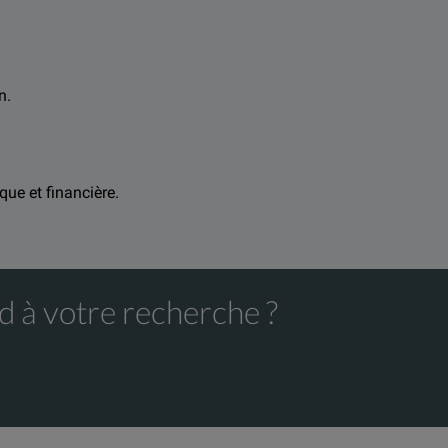
n.
ous renseigner.
que et financière.
d à votre recherche ?