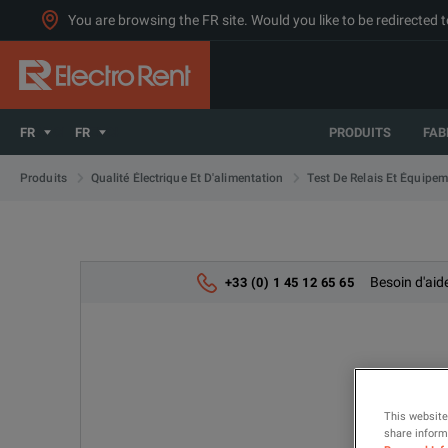
You are browsing the FR site. Would you like to be redirected 
FR
FR
PRODUITS
FAB
Produits
Qualité Électrique Et D'alimentation
Test De Relais Et Équipem
Besoin d'aid
+33 (0) 1 45 12 65 65
This website
share informa