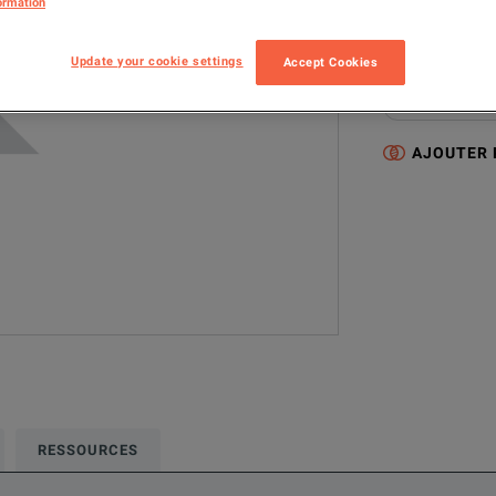
ormation
SEL-4388
Update your cookie settings
Accept Cookies
Cette configurat
Electrical & Pow
AJOUTER
RESSOURCES