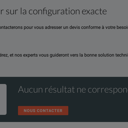
r sur la configuration exacte
contacterons pour vous adresser un devis conforme à votre besoi
rmation about this product available online.
ents concernant ce produit.
t avec notre équipe
nd one of our team will be happy to help.
et l'un de nos experts se fera un plaisir de v
férez, et nos experts vous guideront vers la bonne solution techni
Aucun résultat ne correspon
NOUS CONTACTER