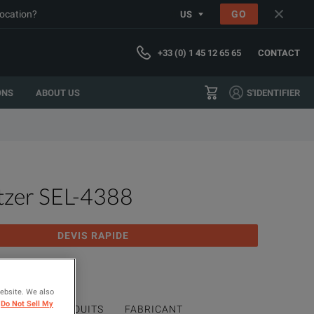
location?
GO
US
+33 (0) 1 45 12 65 65
CONTACT
ONS
ABOUT US
S'IDENTIFIER
tzer SEL-4388
DEVIS RAPIDE
Tester
website. We also
Do Not Sell My
GAMME DE PRODUITS
FABRICANT