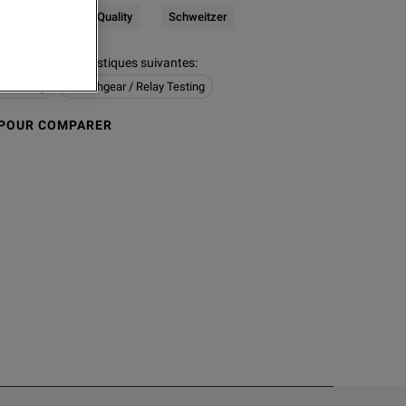
Electrical & Power Quality
Schweitzer
ion a les caractéristiques suivantes
:
er Quality
Switchgear / Relay Testing
 POUR COMPARER