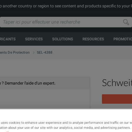
to another country or region to see content and products specific to your 
RICANTS
SERVICES
SOLUTIONS
RESOURCES
PROMOTI
SEL-4388
ents De Protection
Schwei
e ? Demander l'aide d'un expert.
Mirrored Bits 
 uses cookies to enhance user experience and to analyze performance and traffic on our 
tion about your use of our site with our analytics, social media, and advertising partners.
MODÈLE