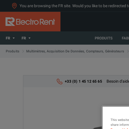
You are browsing the FR site. Would you like to be redirected 
FR
FR
PRODUITS
FAB
Produits
Multimètres, Acquisition De Données, Compteurs, Générateurs
Besoin d'aid
+33 (0) 1 45 12 65 65
This website
share informa