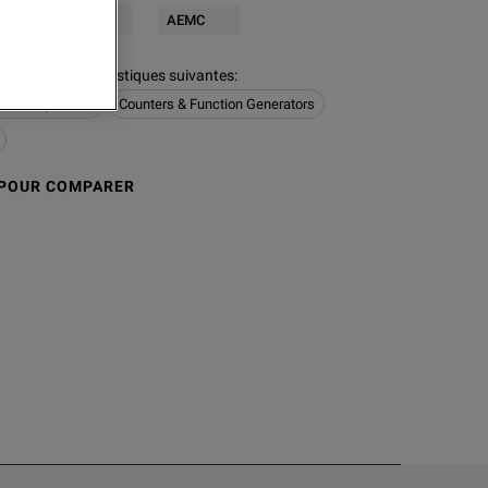
timeter
AEMC
ion a les caractéristiques suivantes
:
ata Acquisition
Counters & Function Generators
 POUR COMPARER