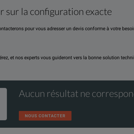
r sur la configuration exacte
contacterons pour vous adresser un devis conforme à votre besoi
rmation about this product available online.
nd one of our team will be happy to help.
férez, et nos experts vous guideront vers la bonne solution techni
Aucun résultat ne correspon
NOUS CONTACTER