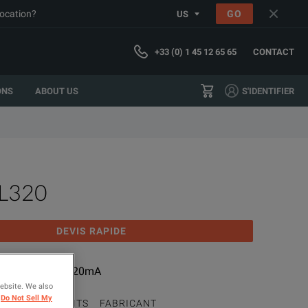
location?
GO
US
+33 (0) 1 45 12 65 65
CONTACT
ONS
ABOUT US
S'IDENTIFIER
L320
DEVIS RAPIDE
l Datalogger, 4-20mA
website. We also
Do Not Sell My
MME DE PRODUITS
FABRICANT