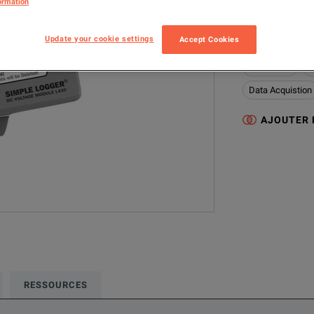
ormation
L320
Mul
Update your cookie settings
Accept Cookies
Cette configurat
Multimeter
D
Data Acquistion
AJOUTER
RESSOURCES