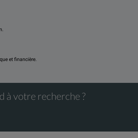
n.
que et financière.
d à votre recherche ?