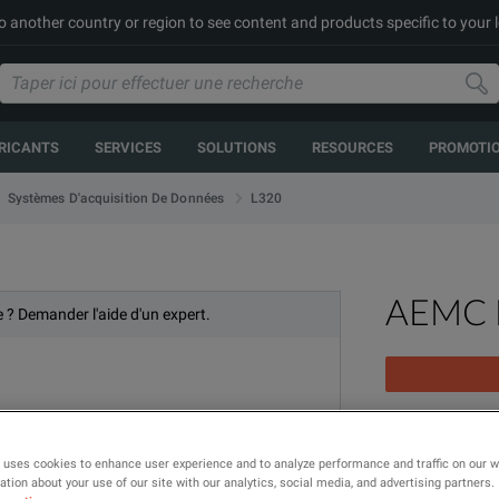
to another country or region to see content and products specific to your 
RICANTS
SERVICES
SOLUTIONS
RESOURCES
PROMOTI
L320
Systèmes D'acquisition De Données
AEMC 
e ? Demander l'aide d'un expert.
Single Channe
 uses cookies to enhance user experience and to analyze performance and traffic on our 
tion about your use of our site with our analytics, social media, and advertising partners.
MODÈLE
GA