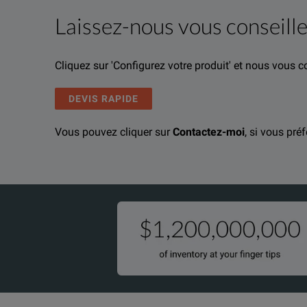
Laissez-nous vous conseille
Description produit
Ressources
Ressources de fichiers
Cliquez sur 'Configurez votre produit' et nous vous 
We're sorry, we don't currently have any further info
If you would like to know more, please
get in touch
a
DEVIS RAPIDE
Vous pouvez cliquer sur
Contactez-moi
, si vous pré
AEMC L320 User Manual
TÉLÉCHARGER