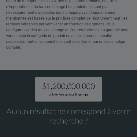
UXR0594A
The UXR0594A is the 59 G
coûts de transport, de la TVA, des taxes commerciales, des frais
UXR0594AP
UXR0592AP
5
d'importation et du taux de change.Les produits ne sont pas
UXR0592AP
59 GHz
2
nécessairement disponibles dans chaque pays. Chaque remise
UXR0702AP
70 GHz, two-channel, 1 m
mentionnée est basée sur le prix liste complet de l'instrument neuf; les
UXR0594A
UXR0592A
5
remises véritables peuvent varier en fonction des options, de la
UXR0704AP
The UXR0704AP is the 70
configuration, des taux de change et d'autres facteurs. La garantie peut
UXR0504A
UXR0502A
5
varier selon la catégorie de produit ou selon le produit spécifié
UXR0594AP
59 GHz
4
disponible. Toutes les conditions sont à confirmer par un devis rédigé
UXR0702A
70 GHz, two-channel Infi
UXR0404AP
UXR0402AP
4
complet.
UXR0704A
The UXR0704A is the 70 G
SPECIFICATIONS
UXR0404A
UXR0402A
4
UXR0592A
59 GHz
2
UXR0802A
The UXR0802A is the 80 
Infiniium Series
S-Series
MXR-
N/A
UXR0051AP*
5
UXR0804A
The UXR0804A is the 80 
500MHz
UXR0254AP
UXR0252AP
2
UXR0594A
59 GHz
4
500
UXR1002A
The UXR1002A is the 100
1GHz
UXR0334A
N/A
3
1GH
Aucun résultat ne correspond à votre
2.5GHz
UXR1004A
The UXR1004A is the 100 
2.5
Available Bandwidths
UXR0254A
N/A
2
recherche ?
UXR0702AP
70 GHz
2
4GHz
4GH
UXR1102A
The UXR1102A is the 110 
UXR0204A
N/A
2
6GHz