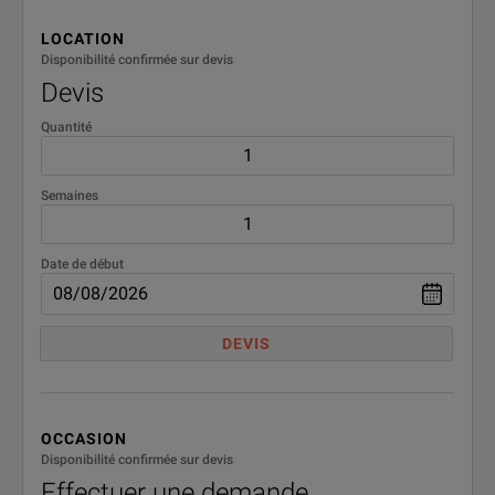
LOCATION
Disponibilité confirmée sur devis
Devis
Quantité
Semaines
SPECIFICATIONS
Date de début
Infiniium UXR‑Series Oscilloscopes
Model Overview
DEVIS
Analo
Model
Bandwidth
Chann
OCCASION
Disponibilité confirmée sur devis
Effectuer une demande