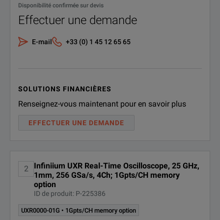
Disponibilité confirmée sur devis
Effectuer une demande
E-mail
+33 (0) 1 45 12 65 65
BENEFITS
SOLUTIONS FINANCIÈRES
mmWave ready UXR models available starting with 5 GHz native
Renseignez-vous maintenant pour en savoir plus
EFFECTUER UNE DEMANDE
Dynamically configurable frequency extension bandwidth windo
Infiniium UXR Real-Time Oscilloscope, 25 GHz,
2
1mm, 256 GSa/s, 4Ch; 1Gpts/CH memory
option
ID de produit: P-225386
UXR0000-01G • 1Gpts/CH memory option
Real-Time Digital Down Conversion