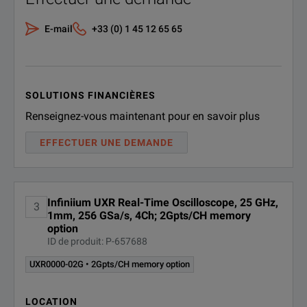
UXR0051AP
5 GHz
1
E-mail
+33 (0) 1 45 12 65 65
UXR0104A
10 GHz
4
SOLUTIONS FINANCIÈRES
Renseignez-vous maintenant pour en savoir plus
UXR0134A
13 GHz
4
EFFECTUER UNE DEMANDE
Infiniium UXR Real-Time Oscilloscope, 25 GHz,
UXR0164A
16 GHz
4
3
1mm, 256 GSa/s, 4Ch; 2Gpts/CH memory
option
SPECIFICATIONS
ID de produit: P-657688
Infiniium UXR‑Series Oscilloscopes
UXR0000-02G • 2Gpts/CH memory option
UXR0204A
20 GHz
4
Model Overview
LOCATION