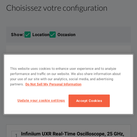
Choisissez votre configuration
Description produit
Ressources
The UXR0254AP is a 25 GHz, 4 channel, 1mm input, Infiniium 
Ressources de fichiers
Show
:
Location
Occasion
Developing next generation technology requires world-class 
Taper
ici
pour
The world’s insatiable demand for next-generation mobile dev
effectuer
une
This website uses cookies to enhance user experience and to analyze
FILTRER PAR
recherche
Infiniium UXR-Series 1 mm input models provide up to four 
performance and traffic on our website. We also share information about
OPTIONS
Keysight Infiniium UXR-Series Oscilloscopes Data Sheet
DISPONIBLES
your use of our site with our analytics, social media, and advertising
partners.
Do Not Sell My Personal Information
TÉLÉCHARGER
Update your cookie settings
Accept Cookies
Options disponibles pour Keysight
Affiché(s)
1
-
3
de
3
résultats
Technologies UXR0254AP
KEY FEATURES
Infiniium UXR Real-Time Oscilloscope, 25 GHz,
1