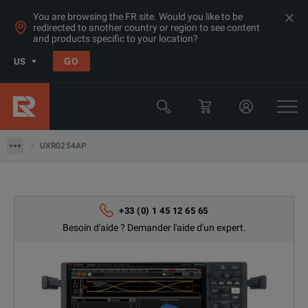
You are browsing the FR site. Would you like to be
redirected to another country or region to see content
Produits
and products specific to your location?
Oscilloscopes et analyseurs logiques
GO
US
Oscilloscopes 20GHz+
Keysight Technologies
UXR0254AP
UXR0254AP
+33 (0) 1 45 12 65 65
Besoin d'aide ? Demander l'aide d'un expert.