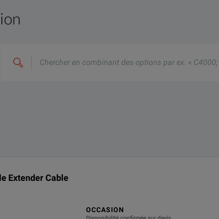
tion
ical sampling module extender cables are for use with supported
Chercher
en
combinant
des
options
par
ex.
«
C4000;
M400
»
nix 80X01
le Extender Instruction Sheet
le Extender Cable
OCCASION
Disponibilité confirmée sur devis