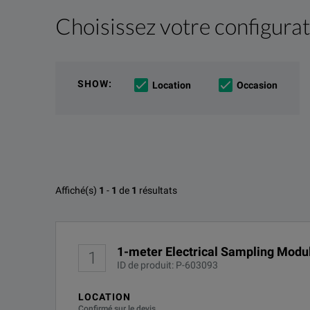
Choisissez votre configura
Description produit
Ressources
The
80X01
(one-meter) and 80X02 (two-meter) electr
Ressources de fichiers
SHOW
:
Location
Occasion
Options disponibles pour Tektro
Affiché(s)
1
-
1
de
1
résultats
Tektronix 80X01 and 80X02 Electrical Sampling Modu
Aucune configuration trouvée
TÉLÉCHARGER
1-meter Electrical Sampling Modu
1
ID de produit: P-603093
LOCATION
Confirmé sur le devis