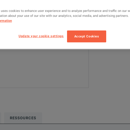
80X01
Os
 uses cookies to enhance user experience and to analyze performance and traffic on our 
tion about your use of our site with our analytics, social media, and advertising partners.
Cette configurat
ormation
Oscilloscopes &
Update your cookie settings
Accept Cookies
AJOUTER
RESSOURCES