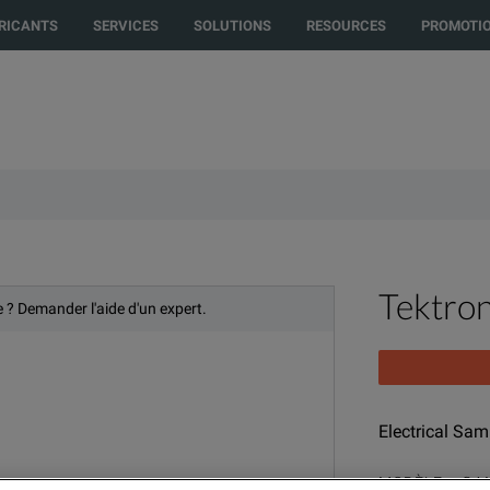
to another country or region to see content and products specific to your 
RICANTS
SERVICES
SOLUTIONS
RESOURCES
PROMOTI
Tektro
e ? Demander l'aide d'un expert.
Electrical Sam
MODÈLE
GA