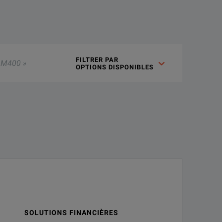
 electrical sampling modules. Use the extender to move the samp
FILTRER PAR 

OPTIONS DISPONIBLES
SOLUTIONS FINANCIÈRES