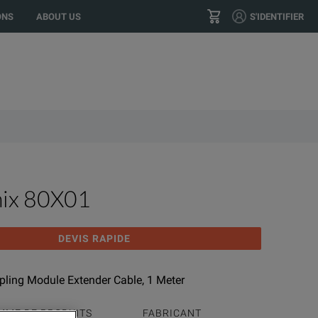
location?
GO
US
ONS
ABOUT US
S'IDENTIFIER
+33 (0) 1 45 12 65 65
CONTACT
nix 80X01
DEVIS RAPIDE
pling Module Extender Cable, 1 Meter
MME DE PRODUITS
FABRICANT