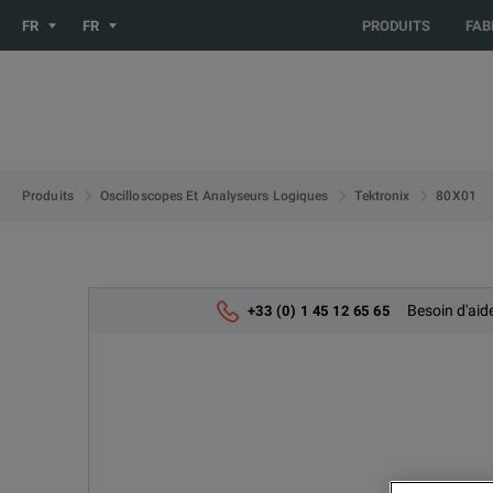
You are browsing the FR site. Would you like to be redirected 
FR
FR
PRODUITS
FAB
80X01
Produits
Oscilloscopes Et Analyseurs Logiques
Tektronix
Besoin d'aid
+33 (0) 1 45 12 65 65