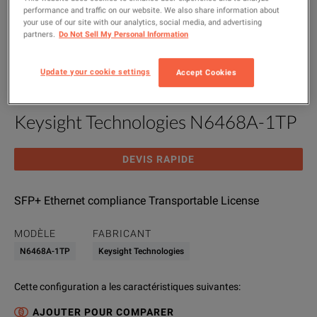
performance and traffic on our website. We also share information about
your use of our site with our analytics, social media, and advertising
partners.
Do Not Sell My Personal Information
Update your cookie settings
Accept Cookies
Keysight Technologies N6468A-1TP
DEVIS RAPIDE
SFP+ Ethernet compliance Transportable License
MODÈLE
FABRICANT
N6468A-1TP
Keysight Technologies
Cette configuration a les caractéristiques suivantes
:
AJOUTER POUR COMPARER