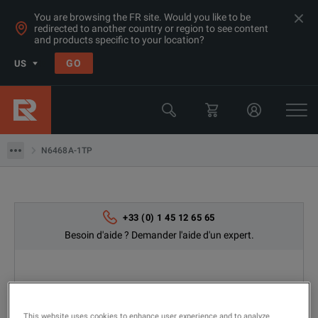
You are browsing the FR site. Would you like to be
redirected to another country or region to see content
and products specific to your location?
GO
US
Produits
Keysight Technologies
N6468A-1TP
N6468A-1TP
+33 (0) 1 45 12 65 65
Besoin d'aide ? Demander l'aide d'un expert.
This website uses cookies to enhance user experience and to analyze