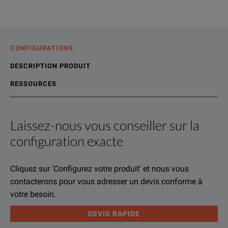
CONFIGURATIONS
DESCRIPTION PRODUIT
RESSOURCES
Laissez-nous vous conseiller sur la
Description produit
Ressources
configuration exacte
We're sorry, we don't currently have any further information a
Désolé, nous n'avons actuellement pas d'autres éléments con
If you would like to know more, please
Si vous désirez en savoir plus, merci
prendre contact avec n
get in touch
and one of
Cliquez sur 'Configurez votre produit' et nous vous
contacterons pour vous adresser un devis conforme à
votre besoin.
DEVIS RAPIDE