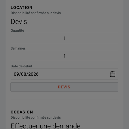
1.0 mm female to 1.0 mm female connectors
from the Keysight website
0B0
LOCATION
Disponibilité confirmée sur devis
Devis
11500I-
Printed manual English
ABA
Quantité
DEMACC
Demo Accessories
Semaines
SPECIFICATIONS
Date de début
11500I Test Port Cable, 1mm
Model Overview
DEVIS
Cable
Cable Length
Return Lo
OCCASION
Disponibilité confirmée sur devis
11500I (F-F)
8.8 cm/3.45 in
17 dB min
Effectuer une demande