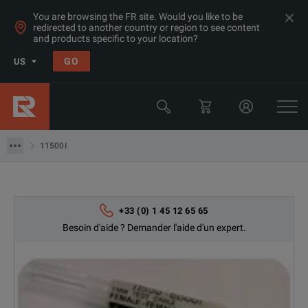
You are browsing the FR site. Would you like to be
redirected to another country or region to see content
Produits
and products specific to your location?
Analyseurs de réseaux RF & HF
GO
US
Kits de calibration
Keysight Technologies
11500I
11500I
+33 (0) 1 45 12 65 65
Besoin d'aide ? Demander l'aide d'un expert.