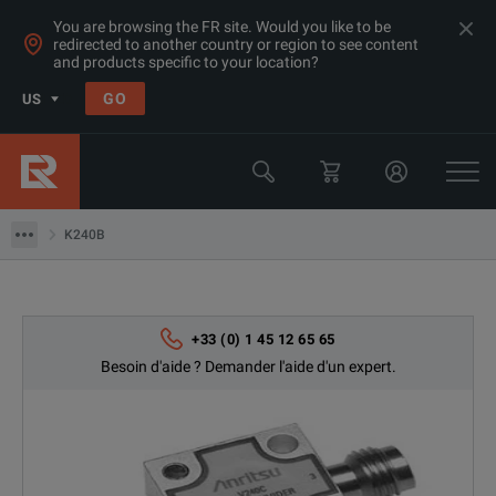
You are browsing the FR site. Would you like to be
redirected to another country or region to see content
and products specific to your location?
Produits
GO
US
Accessoires RF & Hyperfréquences
Anritsu
K240B
K240B
+33 (0) 1 45 12 65 65
Besoin d'aide ? Demander l'aide d'un expert.