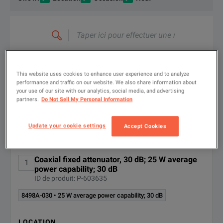
Taper
ici
pour
effectuer
une
FILTRER PAR
recherche
OPTIONS
DC-18GHz Fixed Attenuator
DISPONIBLES
This website uses cookies to enhance user experience and to analyze
TÉLÉCHARGER
performance and traffic on our website. We also share information about
your use of our site with our analytics, social media, and advertising
partners.
Do Not Sell My Personal Information
Options disponibles pour Keysight
Affiché(s)
1
-
2
de
2
résultats
Update your cookie settings
Accept Cookies
Technologies 8498A
Coaxial fixed attenuator, 30 dB; 25 W average
1
OPTION
DESCRIPTION
power capability; 30 dB
ID de produit: P-603635
8498A-
25 W average power capability; 30
DC-18GHz Fixed Attenuator
8498A-030 • 25 W average power capability; 30 dB
dB
030
TÉLÉCHARGER
LOCATION