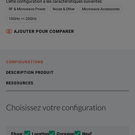
Cette configuration a les caractéristiques suivantes
:
RF & Microwave Power
Noise & Other
Microwave Accessories
10GHz <= 20GHz
AJOUTER POUR COMPARER
CONFIGURATIONS
DESCRIPTION PRODUIT
RESSOURCES
Choisissez votre configuration
Description produit
Ressources
The Agilent 8498A Option 030 is designed to meet the needs 
Ressources de fichiers
Show
:
Location
Occasion
Neuf