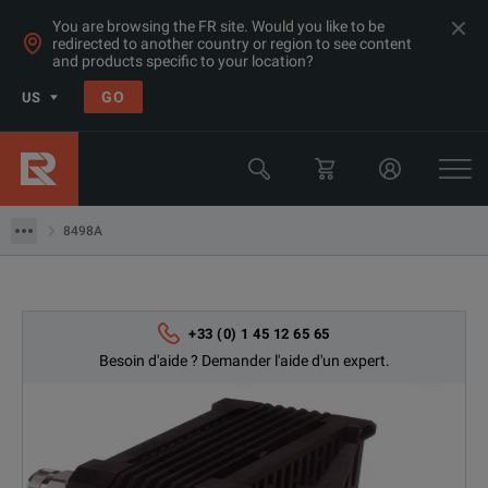
You are browsing the FR site. Would you like to be
redirected to another country or region to see content
and products specific to your location?
Produits
GO
US
Accessoires RF & Hyperfréquences
Keysight Technologies
8498A
8498A
+33 (0) 1 45 12 65 65
Besoin d'aide ? Demander l'aide d'un expert.