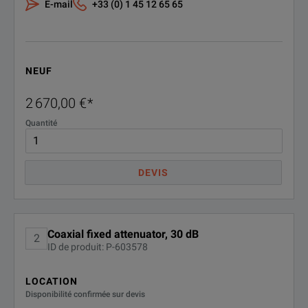
E-mail
+33 (0) 1 45 12 65 65
5
R-50C-
ANSI Z540-1-1994 Calibration - 3
years
021-3
NEUF
R-50C-
ANSI Z540-1-1994 Calibration - 5
2 670,00 €
*
years
021-5
Quantité
DEVIS
Coaxial fixed attenuator, 30 dB
2
ID de produit: P-603578
LOCATION
Disponibilité confirmée sur devis