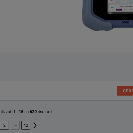
CER
lizzati
1
-
15
su
629
risultati
2
42