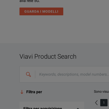
alla rete 5G.
GUARDA I MODELLI
Viavi Product Search
Filtra per
Sono visua
1
Filtra per acquisizione