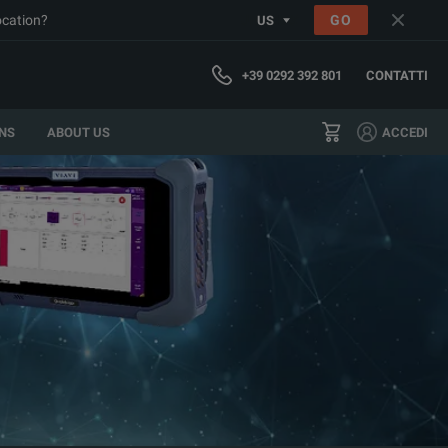
ocation?
GO
US
+39 0292 392 801
CONTATTI
NS
ABOUT US
ACCEDI