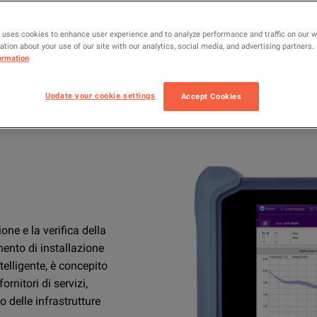
VIAVI
SERVE AIUTO?
PE
 uses cookies to enhance user experience and to analyze performance and traffic on our 
tion about your use of our site with our analytics, social media, and advertising partners.
ormation
La più recente tecnologia VIAVI
Update your cookie settings
Accept Cookies
ne e la verifica della
mento di installazione
telligente, è concepito
rnitori di servizi,
 delle infrastrutture