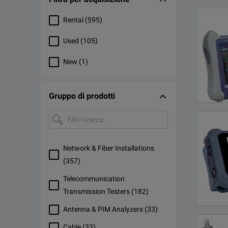
Rental
(
595
)
Used
(
105
)
New
(
1
)
Gruppo di prodotti
Filtri
ricerca...
Network & Fiber Installations
(
357
)
Telecommunication
Transmission Testers
(
182
)
Antenna & PIM Analyzers
(
33
)
Cable
(
33
)