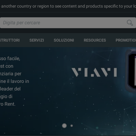
to another country or region to see content and products specific to your l
STRUTTORI
SERVIZI
SOLUZIONI
RESOURCES
PROMOTIO
so facile,
est con
nziaria per
ne il lavoro in
leader del
ggio di
tro Rent.