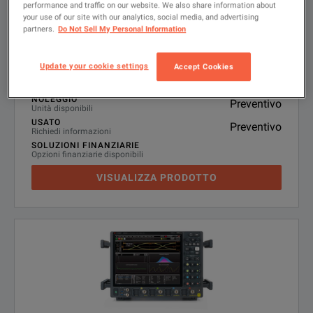
Keysight Technologies UXR0334B
performance and traffic on our website. We also share information about
your use of our site with our analytics, social media, and advertising
Infiniium UXR Real-Time Oscilloscope, 33 GHz, 128 GSa/s,
partners.
Do Not Sell My Personal Information
4Ch
3
Configurazioni disponibili
AGGIUNGI AL CONFRONTO
Update your cookie settings
Accept Cookies
NOLEGGIO
Preventivo
Unità disponibili
USATO
Preventivo
Richiedi informazioni
SOLUZIONI FINANZIARIE
Opzioni finanziarie disponibili
VISUALIZZA PRODOTTO