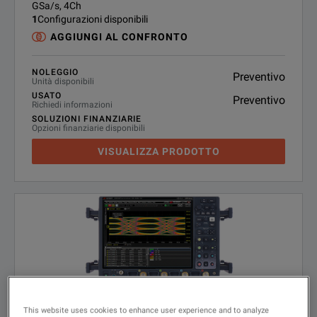
GSa/s, 4Ch
1
Configurazioni disponibili
AGGIUNGI AL CONFRONTO
NOLEGGIO
Preventivo
Unità disponibili
USATO
Preventivo
Richiedi informazioni
SOLUZIONI FINANZIARIE
Opzioni finanziarie disponibili
VISUALIZZA PRODOTTO
This website uses cookies to enhance user experience and to analyze