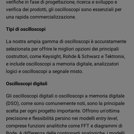
verifiche in fase di progettazione, ricerca e sviluppo e
strumento calcola automaticamente la frequenza se
verifica dei prodotti, gli oscilloscopi sono essenziali per
dispone della larghezza di banda adeguata per fornire
una rapida commercializzazione.
una lettura affidabile.
Tipi di oscilloscopi
In un oscilloscopio analogico, bisogna misurare
innanzitutto il tempo mediante la scala orizzontale del
La nostra ampia gamma di oscilloscopi è accuratamente
display e contare il numero di divisioni orizzontali di
selezionata per offrire le migliori opzioni dei principali
un'onda. Quindi, si calcola il periodo del segnale
costruttori, come Keysight, Rohde & Schwarz e Tektronix,
moltiplicando il numero di divisioni orizzontali per il
e include oscilloscopi a memoria digitale, analizzatori
tempo/la divisione. Infine, si può calcolare la frequenza
logici e oscilloscopi a segnale misto.
dividendo 1 per il periodo. In tal modo, si può stabilire con
Oscilloscopi digitali
precisione la frequenza della forma d'onda.
Gli oscilloscopi digitali o oscilloscopi a memoria digitale
Perché scegliere un oscilloscopio usato?
(DSO), come sono comunemente noti, sono la principale
Gli strumenti di test elettrici possono essere piuttosto
scelta per ogni progetto importante. Offrono un'ottima
costosi ed è difficile trovare strumentazione nuova con un
precisione e flessibilità persino nei modelli
entry level
,
budget limitato. Fortunatamente esiste un'opzione più
comprese funzioni analitiche come FFT e diagrammi di
conveniente e cioè l'acquisto di un oscilloscopio usato.
Bode. A differenza delle controparti analogiche, i modelli