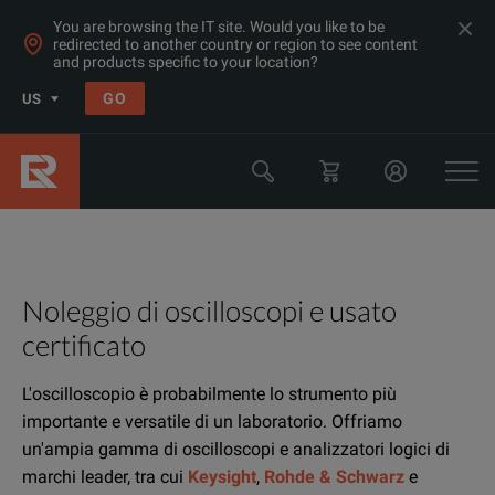
You are browsing the IT site. Would you like to be
redirected to another country or region to see content
and products specific to your location?
GO
US
Noleggio di oscilloscopi e usato
certificato
L'oscilloscopio è probabilmente lo strumento più
importante e versatile di un laboratorio. Offriamo
un'ampia gamma di oscilloscopi e analizzatori logici di
marchi leader, tra cui
Keysight
,
Rohde & Schwarz
e