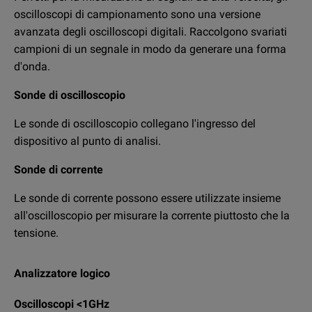
oscilloscopi di campionamento sono una versione
Dipende interamente dalle vostre esigenze e dal bilancio
avanzata degli oscilloscopi digitali. Raccolgono svariati
disponibile. Tuttavia, se volete acquistare un
campioni di un segnale in modo da generare una forma
oscilloscopio affidabile e di alta qualità, consigliamo i
d'onda.
modelli Keysight Technologies, Rohde & Schwarz o
Sonde di oscilloscopio
Tektronix. Benché gli oscilloscopi analogici possano
risultare adeguati per gli hobbisti, noi offriamo
Le sonde di oscilloscopio collegano l'ingresso del
principalmente versioni digitali che garantiscono una
dispositivo al punto di analisi.
maggiore accuratezza e precisione.
Sonde di corrente
Durante la scelta di un oscilloscopio, si dovrà tenere
conto di tre aspetti: larghezza di banda, frequenza di
Le sonde di corrente possono essere utilizzate insieme
campionamento e numero di canali.
all'oscilloscopio per misurare la corrente piuttosto che la
Larghezza di banda
: il massimo livello di frequenza
tensione.
misurabile dal dispositivo. A seconda della larghezza di
banda del segnale da misurare, si avrà bisogno di un
Analizzatore logico
oscilloscopio con una capacità di banda adeguata in
MHz o GHz.
Oscilloscopi <1GHz