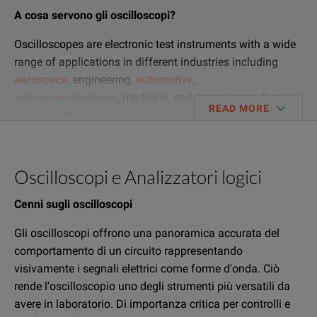
A cosa servono gli oscilloscopi?
Oscilloscopes are electronic test instruments with a wide
range of applications in different industries including
aerospace
, engineering,
automotive
,
telecommunications
, medicine, and the sciences. By
READ MORE
recording the change of a signal over a period of time and
displaying the voltage graphically as a waveform,
oscilloscopes allow the user to analyse a signal's time-
based characteristics (frequency, period, rise time, etc.)
Oscilloscopi e Analizzatori logici
and voltage-based characteristics (amplitude, maximum
and minimum voltages, etc.). This piece of test
Cenni sugli oscilloscopi
equipment is frequently used in labs and in the field for
Gli oscilloscopi offrono una panoramica accurata del
many different purposes such as troubleshooting,
comportamento di un circuito rappresentando
validation, and manufacturing test.
visivamente i segnali elettrici come forme d'onda. Ciò
Come si misura la frequenza con un oscilloscopio?
rende l'oscilloscopio uno degli strumenti più versatili da
avere in laboratorio. Di importanza critica per controlli e
Se utilizzate un oscilloscopio digitale moderno, lo