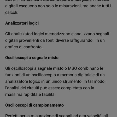
Selezioniamo e collaudiamo attentamente tutti gli
digitali eseguono non solo le misurazioni, ma anche tutti i
oscilloscopi usati mediante un rigoroso processo di
calcoli.
certificazione per garantire che offrano la stessa
Analizzatori logici
precisione ed efficacia degli apparecchi nuovi per
permettervi di usufruire di strumentazione di alta qualità a
Gli analizzatori logici memorizzano e analizzano segnali
prezzi bassi.
digitali provenienti da fonti diverse raffigurandoli in un
grafico di confronto.
Dove posso acquistare un oscilloscopio usato?
Oscilloscopi a segnale misto
Offriamo una gamma di opzioni flessibili che permettono
di accedere alle apparecchiature necessarie a prezzi
Gli oscilloscopi a segnale misto o MSO combinano le
convenienti. Gli oscilloscopi digitali di fascia alta sono
funzioni di un oscilloscopio a memoria digitale e di un
costosi e, se avete a disposizione un budget più ristretto,
analizzatore logico in un unico strumento. In tal modo,
consigliamo di optare per un oscilloscopio usato. Tra le
l'analisi dei circuiti può essere completata con la
altre soluzioni disponibili figurano il noleggio con
massima rapidità e facilità.
acquisto, l'acquisto rateale o la locazione operativa per
Oscilloscopi di campionamento
offrirvi la massima flessibilità finanziaria.
Perfetti per la misurazione di segnali ad alta velocità, gli
Qual è il miglior oscilloscopio?