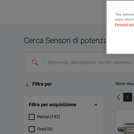
This website
share informa
Personal Inf
Cerca
Sensori di potenza RF
Filtra per
Sono visua
1
Filtra per acquisizione
Rental
(
192
)
Used
(
8
)