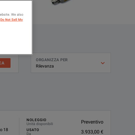
website. We also
Do Not Sell My
ORGANIZZA PER
CA
NOLEGGIO
Preventivo
Unità disponibili
to 18
USATO
3.933,00 €
Da