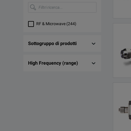
Filtri
ricerca...
Gigatronics
(
1
)
RF & Microwave
(
244
)
Sottogruppo di prodotti
High Frequency (range)