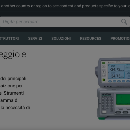
to another country or region to see content and products specific to your l
STRUTTORI
SERVIZI
SOLUZIONI
RESOURCES
PROMOTIO
eggio e
ei principali
osizione per
e. Strumenti
a gamma di
 la necessità di