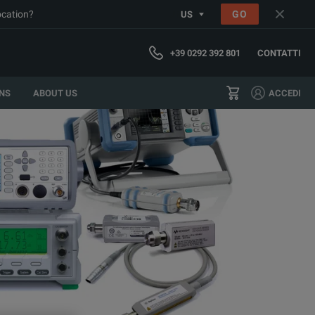
ocation?
GO
US
+39 0292 392 801
CONTATTI
NS
ABOUT US
ACCEDI