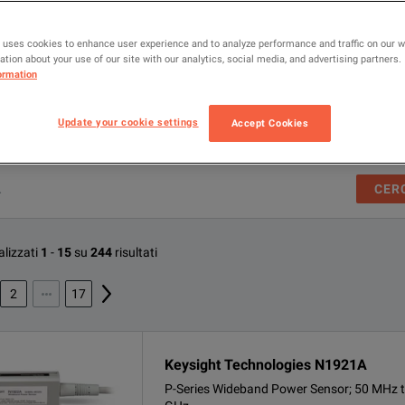
 uses cookies to enhance user experience and to analyze performance and traffic on our 
tion about your use of our site with our analytics, social media, and advertising partners.
ormation
Update your cookie settings
Accept Cookies
CER
lizzati
1
-
15
su
244
risultati
2
17
Keysight Technologies N1921A
P-Series Wideband Power Sensor; 50 MHz 