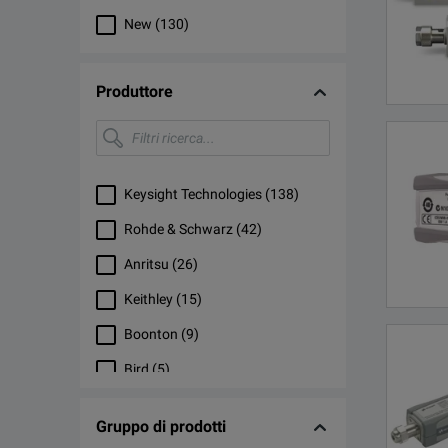
New
(
130
)
Produttore
Filtri
ricerca...
Keysight Technologies
(
138
)
Rohde & Schwarz
(
42
)
Anritsu
(
26
)
Keithley
(
15
)
Boonton
(
9
)
Bird
(
5
)
Viavi
(
5
)
Gruppo di prodotti
Weinschel
(
3
)