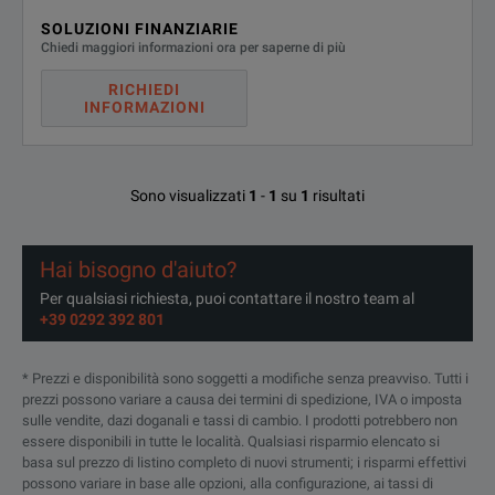
186 x 32
SOLUZIONI FINANZIARIE
Size (H x W x L)
(7.3 x 12
Chiedi maggiori informazioni ora per saperne di più
RICHIEDI
SPECIFICATIONS
Weight (battery included)
2.15 kg (4.
INFORMAZIONI
Fluke ii910 and ii900
Ingress Protection (IP)
IP40 prote
Acoustic Imagers
Sono visualizzati
1
-
1
su
1
risultati
Warranty
2 year
Model Overview
Self-Diagnostic Notification
Array-heal
Hai bisogno d'aiuto?
Per qualsiasi richiesta, puoi contattare il nostro team al
Model
Description
Dutch
+39 0292 392 801
English
Precision Acoustic Imager
* Prezzi e disponibilità sono soggetti a modifiche senza preavviso. Tutti i
Finish
Includes:
prezzi possono variare a causa dei termini di spedizione, IVA o imposta
sulle vendite, dazi doganali e tassi di cambio. I prodotti potrebbero non
French
Imager
essere disponibili in tutte le località. Qualsiasi risparmio elencato si
basa sul prezzo di listino completo di nuovi strumenti; i risparmi effettivi
German
AC power supply and battery pa
possono variare in base alle opzioni, alla configurazione, ai tassi di