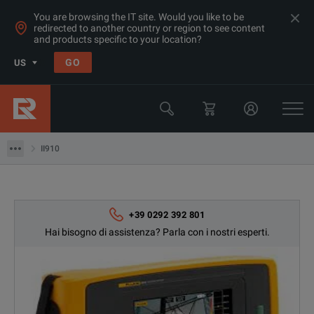
You are browsing the IT site. Would you like to be
redirected to another country or region to see content
Products
and products specific to your location?
Qualità di elettricità e Potenza
GO
US
Analizzatori di suoni e vibrazioni
Fluke
II910
II910
+39 0292 392 801
Hai bisogno di assistenza? Parla con i nostri esperti.