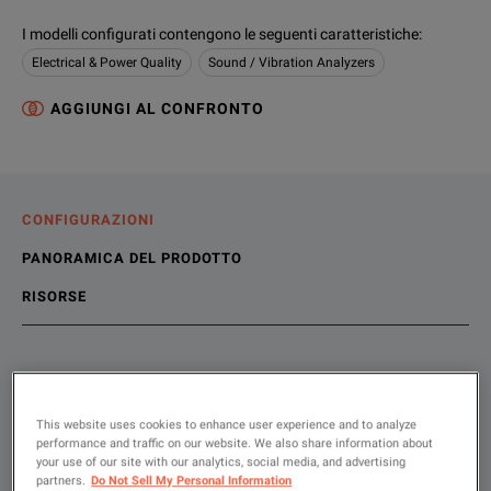
I modelli configurati contengono le seguenti caratteristiche
:
Electrical & Power Quality
Sound / Vibration Analyzers
AGGIUNGI AL CONFRONTO
CONFIGURAZIONI
PANORAMICA DEL PRODOTTO
RISORSE
Scegli la configurazione
Panoramica del prodotto
Contenuti
This website uses cookies to enhance user experience and to analyze
The ii910 Precision Acoustic Imager, engineered to locate pa
Risorse file
performance and traffic on our website. We also share information about
SHOW
:
your use of our site with our analytics, social media, and advertising
partners.
Do Not Sell My Personal Information
Noleggio