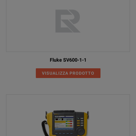
USA (FCC)
This prod
Fluke SV600-1-1
VISUALIZZA PRODOTTO