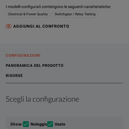
I modelli configurati contengono le seguenti caratteristiche
:
Electrical & Power Quality
Switchgear / Relay Testing
AGGIUNGI AL CONFRONTO
CONFIGURAZIONI
PANORAMICA DEL PRODOTTO
RISORSE
Scegli la configurazione
Panoramica del prodotto
Contenuti
The CMC 356 is the universal solution for testing all genera
Risorse file
Show
:
Noleggio
Usato