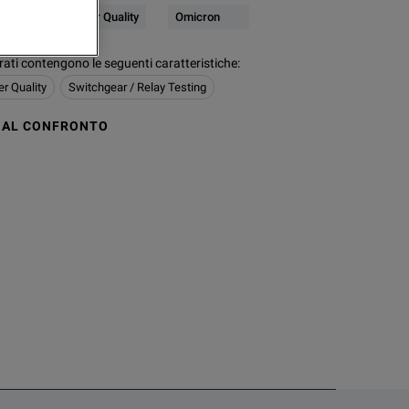
Electrical & Power Quality
Omicron
urati contengono le seguenti caratteristiche
:
er Quality
Switchgear / Relay Testing
 AL CONFRONTO