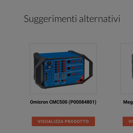
1
Technical Data
Suggerimenti alternativi
Voltage amplifiers
Features
Setting Range
3-phase ac (L-N)
1-phase ac (L-N)
dc (L-N)
Omicron CMC500 (P00084801)
Megg
Power
3-phase ac (L-N)
VISUALIZZA PRODOTTO
V
1-phase ac (3L-N