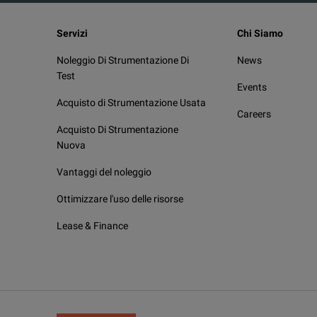
Input voltage
Servizi
Chi Siamo
Amplification
Noleggio Di Strumentazione Di
News
Test
Events
Max. compliance 
Acquisto di Strumentazione Usata
Careers
3
Amplifiers, general
Acquisto Di Strumentazione
Nuova
Input impedance
Vantaggi del noleggio
Galvanic isolati
Ottimizzare l'uso delle risorse
Galvanic isolatio
Lease & Finance
Galvanic isolatio
Amplifiers, if controlled by a CMC
Frequency
range sine signal