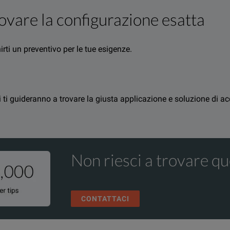
trovare la configurazione esatta
th any CMC test set or in conjunction with digital real time po
irti un preventivo per le tue esigenze.
synchronizing devices with two independent three-phase voltage 
erti ti guideranno a trovare la giusta applicazione e soluzione di 
st sets
Non riesci a trovare qu
CONTATTACI