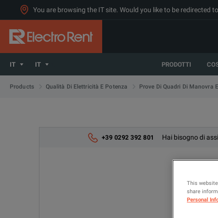
You are browsing the IT site. Would you like to be redirected 
IT
IT
PRODOTTI
CO
Products
Qualità Di Elettricità E Potenza
Prove Di Quadri Di Manovra E
Hai bisogno di assi
+39 0292 392 801
This website
share informa
Personal Inf