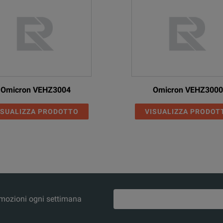
1 x 0 ... 75 A
1 x 0 ... ±25 A
3 x 70 VA at 7.5 A
)
1 x 210 VA at 22.5 A
Omicron VEHZ3004
Omicron VEHZ3000
1 x 140 VA at 7.5 A
ISUALIZZA PRODOTTO
VISUALIZZA PRODOT
1 x 140 W at ± 10.5 A
error < 0.03 % typ. (< 0.1 % guar.)
2
N)
< 0.03 % typ., < 0.1 % guar.
> 6 kHz
promozioni ogni settimana
60 Hz
1.95°/2.34°