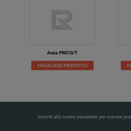
1-phase ac (L-N)
dc (L-N)
Power
3-phase ac (L-N)
1-phase ac (3L-N
Asea PR010/T
1-phase ac (L-N)
VISUALIZZA PRODOTTO
V
dc (L-N)
Accuracy
Distortion (THD+
Bandwidth (-3dB
Iscriviti alla nostra newsletter per ricevere 
Phase lag at 50/