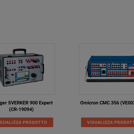
Parameter
3 x 0 ... 250 A
1 x 0 ... 500 A
3 x 0 ... ±250 V
er SVERKER 900 Expert
Omicron CMC 356 (VE00
(CR-19094)
3 x 75 VA at 75 ... 250 V
ISUALIZZA PRODOTTO
VISUALIZZA PRODOT
)
1 x 150 VA at 75 ... 250 V