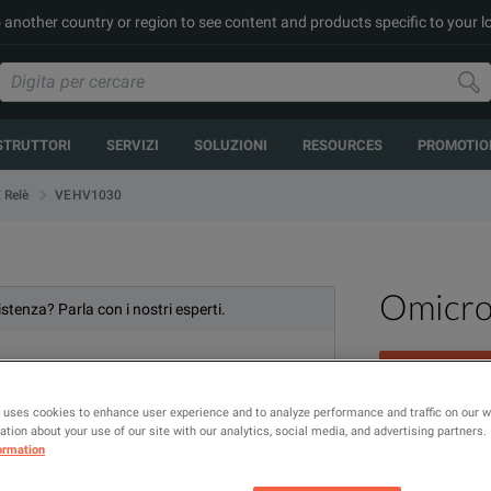
to another country or region to see content and products specific to your l
STRUTTORI
SERVIZI
SOLUZIONI
RESOURCES
PROMOTIO
VEHV1030
 Relè
Omicr
stenza? Parla con i nostri esperti.
 uses cookies to enhance user experience and to analyze performance and traffic on our 
Three Phase V
tion about your use of our site with our analytics, social media, and advertising partners.
ormation
MODELLO