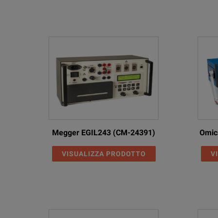
1-phase ac (L-N)
dc (L-N)
Accuracy
Distortion (THD+
Bandwidth (-3dB
ARTICLE
DESCRIPTION
Phase lag at 50/
CMA 156
Current Amplifier (6 x 25 A)
Megger EGIL243 (CM-24391)
Omic
Input voltage
CMA 156
Current Amplifier (3 X250 V, 6 x 25 A)
VISUALIZZA PRODOTTO
V
Amplification
Current amplifiers
Setting Range
3-phase ac (L-N)