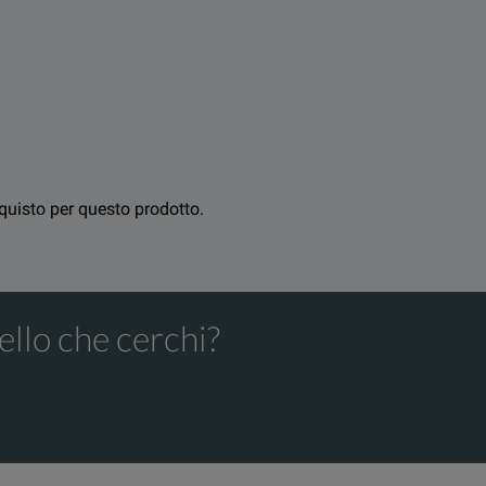
wer system network simulators. The outputs are galvanically sepa
systems)
acquisto per questo prodotto.
ello che cerchi?