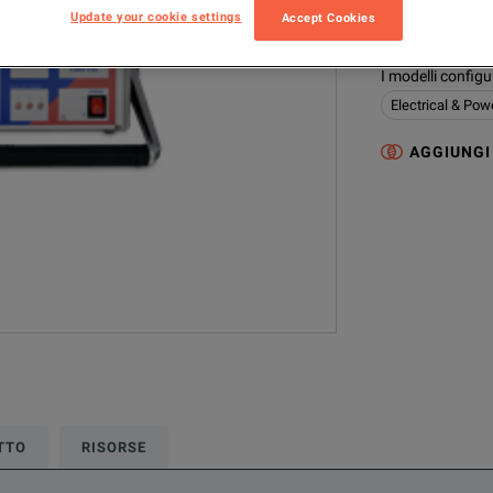
Update your cookie settings
Accept Cookies
VEHV1030
I modelli config
Electrical & Pow
AGGIUNGI
TTO
RISORSE