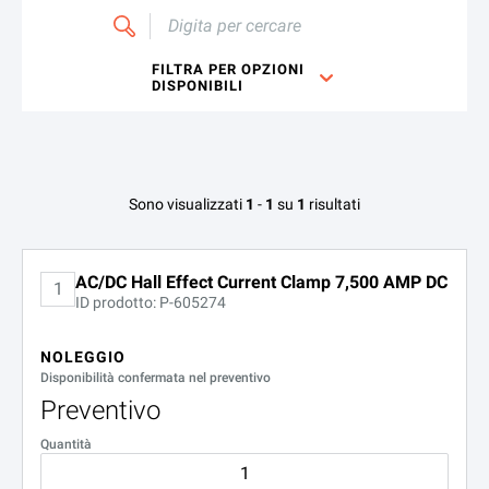
Digita
per
cercare
FILTRA PER OPZIONI
DISPONIBILI
Opzioni disponibili per AYA P3C-7500-C
Sono visualizzati
1
-
1
su
1
risultati
Configurazioni non trovate
AC/DC Hall Effect Current Clamp 7,500 AMP DC
1
ID prodotto: P-605274
NOLEGGIO
Disponibilità confermata nel preventivo
Preventivo
Quantità