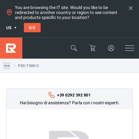
You are browsing the IT site. Would you like to be
redirected to another country or region to see content
and products specific to your location?
Products
GO
US
Multimetri, Acquisizione dati, Contatori e Gen. di Funzioni
Acquisizione dati
P3C-7500-C
P3C-7500-C
+39 0292 392 801
Hai bisogno di assistenza? Parla con i nostri esperti.