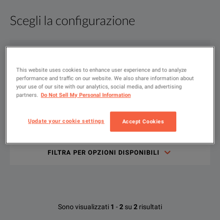
Scegli la configurazione
Panoramica del prodotto
Contenuti
The Keysight EL4945A regenerative power system is a program
Risorse file
SHOW
:
Noleggio
This website uses cookies to enhance user experience and to analyze
The Keysight EL4945A Regenerative DC Electronic Load sinks up
performance and traffic on our website. We also share information about
Usato
your use of our site with our analytics, social media, and advertising
Nuovo
partners.
Do Not Sell My Personal Information
The EL4945A is a compact 2U-high package helping you save 
Update your cookie settings
Accept Cookies
Digita
per
Keysight EL4900 Series Regenerative DC Electronic Loads Data
cercare
SCARICA
FILTRA PER OPZIONI DISPONIBILI
KEY FEATURES
Opzioni disponibili per Keysight
Sono visualizzati
1
-
2
su
2
risultati
Technologies EL4945A
Operate stably up to 500 V, ±72 A, 12 kW.