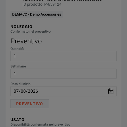
ID prodotto: P-659124
SPECIFICATIONS
DEMACC • Demo Accessories
EL4900 Series Regenerative DC Electronic Loads Overview
NOLEGGIO
Confermato nel preventivo
Model
Preventivo
Quantità
EL4913A
EL4915A
Settimane
EL4916A
Data di inizio
EL4923A
PREVENTIVO
EL4925A
EL4926A
USATO
Disponibilità confermata nel preventivo