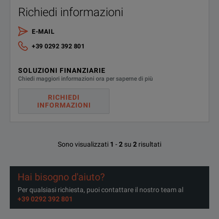
EL4933A
Richiedi informazioni
EL4935A
E-MAIL
+39 0292 392 801
EL4936A
SOLUZIONI FINANZIARIE
EL4943A
Chiedi maggiori informazioni ora per saperne di più
EL4945A
RICHIEDI
INFORMAZIONI
EL4946A
Sono visualizzati
1
-
2
su
2
risultati
Hai bisogno d'aiuto?
Per qualsiasi richiesta, puoi contattare il nostro team al
+39 0292 392 801