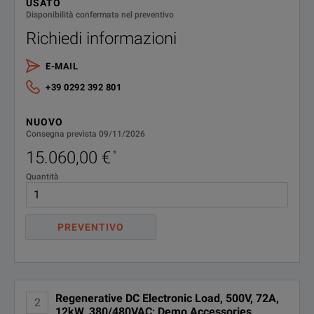
USATO
Model: EL4945A
Disponibilità confermata nel preventivo
Richiedi informazioni
Feature
Parameter
E-MAIL
Input Current
72 A
+39 0292 392 801
Type
ATE / 2U
NUOVO
Regenerative Power
Yes
Consegna prevista 09/11/2026
15.060,00 €
*
Maximum Power
4000 W
Quantità
Number of Inputs
1
PREVENTIVO
Input Voltage
500 V
Regenerative DC Electronic Load, 500V, 72A,
2
12kW, 380/480VAC; Demo Accessories