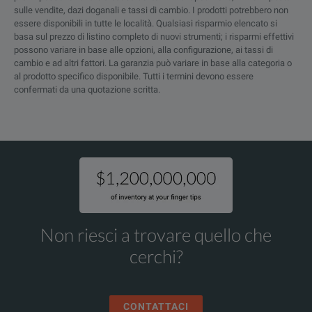
sulle vendite, dazi doganali e tassi di cambio. I prodotti potrebbero non
LL142 Coax and RoHS
essere disponibili in tutte le località. Qualsiasi risparmio elencato si
basa sul prezzo di listino completo di nuovi strumenti; i risparmi effettivi
possono variare in base alle opzioni, alla configurazione, ai tassi di
Electrical Overview
cambio e ad altri fattori. La garanzia può variare in base alla categoria o
al prodotto specifico disponibile. Tutti i termini devono essere
confermati da una quotazione scritta.
Feature
Parameter
Frequency Range
DC to 18 GHz
VSWR
1.35:1
Velocity of Propagation
83%
RF Shielding
95 dB
Non riesci a trovare quello che
cerchi?
25 pF/ft
Capacitance
[82.02] [pF/
CONTATTACI