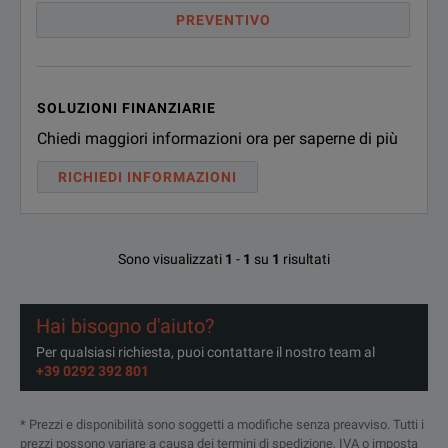
PREVENTIVO
Laboratory Use
Long Run coaxial cable applications
SOLUZIONI FINANZIARIE
Antenna testing
Chiedi maggiori informazioni ora per saperne di più
RICHIEDI INFORMAZIONI
Low loss system cables
Sono visualizzati
1
-
1
su
1
risultati
Hai bisogno d'aiuto?
Per qualsiasi richiesta, puoi contattare il nostro team al
+39 0292 392 801
SPECIFICATION
* Prezzi e disponibilità sono soggetti a modifiche senza preavviso. Tutti i
Low Loss SMA Male to SMA Male Cable
prezzi possono variare a causa dei termini di spedizione, IVA o imposta