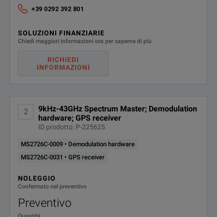
LTE, GSM/EDGE, W-CDMA/HSPA+, TD-SCDMA/HSDPA
+39 0292 392 801
3GPP2 Signal Analyzers
SOLUZIONI FINANZIARIE
CDMA2000 1X, CDMA2000 1xEV-DO
Chiedi maggiori informazioni ora per saperne di più
IEEE 802.16 Signal Analyzers
RICHIEDI
INFORMAZIONI
Fixed WiMAX, Mobile WiMAX
For post processing data collected on your instrument utiliz
9kHz-43GHz Spectrum Master; Demodulation
Weighing about 8 pounds fully loaded, including a Li-Ion bat
2
hardware; GPS receiver
Continuous frequency coverage from 9 kHz to 43 GHz gives t
ID prodotto: P-225625
MS2726C-0009 • Demodulation hardware
MS2726C-0031 • GPS receiver
Key Specifications:
Measure: Occupied Bandwidth, Channel Power, ACPR, C/
NOLEGGIO
Confermato nel preventivo
Interference Analyzer: Spectrogram, Signal Strength, RS
Preventivo
Dynamic Range: > 104 dB in 1 Hz RBW
Quantità