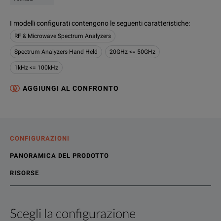
I modelli configurati contengono le seguenti caratteristiche
:
RF & Microwave Spectrum Analyzers
Spectrum Analyzers-Hand Held
20GHz <= 50GHz
1kHz <= 100kHz
AGGIUNGI AL CONFRONTO
CONFIGURAZIONI
PANORAMICA DEL PRODOTTO
RISORSE
Scegli la configurazione
Panoramica del prodotto
Contenuti