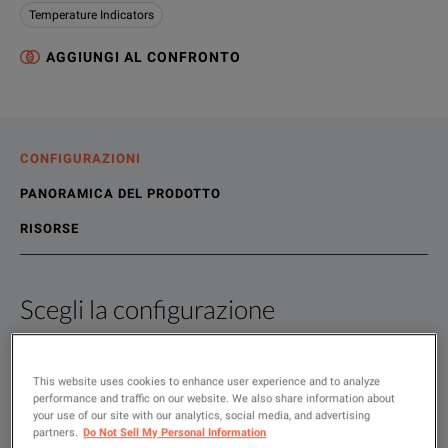
Temperature Indicators
AGGIUNGI AL CONFRONTO
CONFIGURAZIONI
PANORAMICA DEL PRODOTTO
RISORSE
Scegli la configurazione
Panoramica del prodotto
Contenuti
Compatible with Fluke DMMs
Risorse file
This website uses cookies to enhance user experience and to analyze
High accuracy and fast reading for low voltage (below 24 V 
Show
:
Noleggio
Usato
performance and traffic on our website. We also share information about
your use of our site with our analytics, social media, and advertising
Measurement range: -50 to 150°C
partners.
Do Not Sell My Personal Information