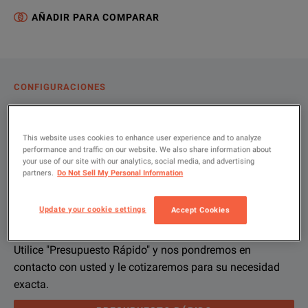
AÑADIR PARA COMPARAR
CONFIGURACIONES
VISTA GENERAL DEL PRODUCTO
RECURSOS
This website uses cookies to enhance user experience and to analyze
performance and traffic on our website. We also share information about
your use of our site with our analytics, social media, and advertising
partners.
Do Not Sell My Personal Information
Permítanos ayudarlo con su
Vista general del producto
Recursos
configuración exacta
Update your cookie settings
Accept Cookies
We're sorry, we don't currently have any further information a
Lo sentimos pero no disponemos actualmente de más recurso
If you would like to know more, please
Si desea más información,
póngase en contacto
get in touch
y un miembr
and one of
Utilice "Presupuesto Rápido" y nos pondremos en
contacto con usted y le cotizaremos para su necesidad
exacta.