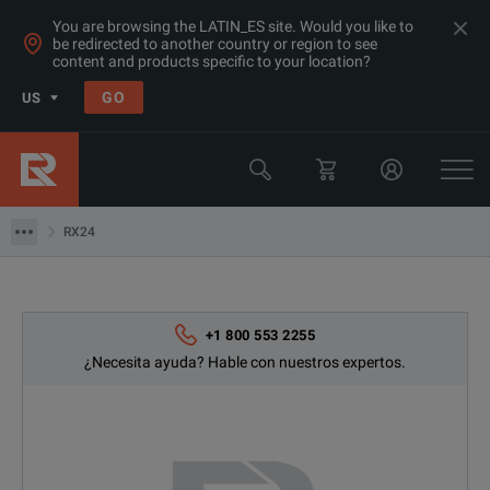
You are browsing the LATIN_ES site. Would you like to
be redirected to another country or region to see
content and products specific to your location?
Products
GO
US
Equipo de Calibración
Equipos de Calibración Multifunción
RX24
RX24
+1 800 553 2255
¿Necesita ayuda? Hable con nuestros expertos.