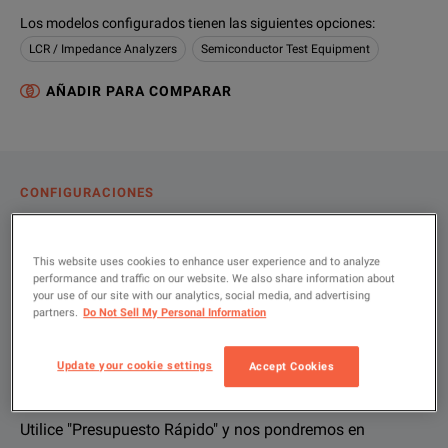
Los modelos configurados tienen las siguientes opciones
:
LCR / Impedance Analyzers
Semiconductor Test Equipment
AÑADIR PARA COMPARAR
CONFIGURACIONES
VISTA GENERAL DEL PRODUCTO
This website uses cookies to enhance user experience and to analyze
RECURSOS
performance and traffic on our website. We also share information about
your use of our site with our analytics, social media, and advertising
partners.
Do Not Sell My Personal Information
Permítanos ayudarlo con su
Vista general del producto
Recursos
Update your cookie settings
Accept Cookies
configuración exacta
We're sorry, we don't currently have any further information a
Lo sentimos pero no disponemos actualmente de más recurso
If you would like to know more, please
Si desea más información,
póngase en contacto
get in touch
y un miembr
and one of
Utilice "Presupuesto Rápido" y nos pondremos en