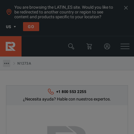
You are browsing the LATIN_ES site. Would you like to
be redirected to another country or region to see
Products
content and products specific to your location?
LCR y Analizadores de Impedancia
GO
US
Equipo de Prueba de Semiconductores
Keysight Technologies
N1273A
N1273A
+1 800 553 2255
¿Necesita ayuda? Hable con nuestros expertos.