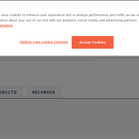
AÑADIR P
 uses cookies to enhance user experience and to analyze performance and traffic on our 
tion about your use of our site with our analytics, social media, and advertising partners.
ormation
Update your cookie settings
Accept Cookies
RODUCTO
RECURSOS
nes