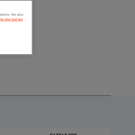
ARA COMPARAR
website. We also
Do Not Sell My