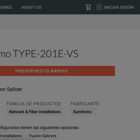
o your location?
GO
US
IONES
ABOUT US
INICIAR SESIÓN
+1 800 553 2255
CONTACTO
mo TYPE-201E-VS
PRESUPUESTO RÁPIDO
on Splicer
FAMILIA DE PRODUCTOS
FABRICANTE
Network & Fiber Installations
Sumitomo
figurados tienen las siguientes opciones
:
Installations
Fusion Splicers