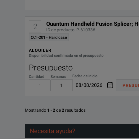
Built-In Help and Maintenance Videos
Quantum Handheld Fusion Splicer; H
2
Micro-SD Ports for Virtually Unlimited Data Storage
ID de producto: P-610336
CCT-201 • Hard case
Automatic Splice Start, Arc Calibration and Heater Start
ALQUILER
Disponibilidad confirmada en el presupuesto
Extended Life Electrodes Standard
Presupuesto
Hard or Soft Transit Case
Fecha de inicio
Cantidad
Semanas
Easy to use Fiber Holder Based System
PRESU
RoHS Compliant
Mostrando
1
-
2
de
2
resultados
Necesita ayuda?