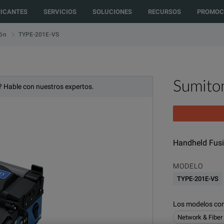
ected to another country or region to see content and products specific t
RICANTES
SERVICIOS
SOLUCIONES
RECURSOS
PROMOC
TYPE-201E-VS
ón
Sumito
 Hable con nuestros expertos.
Handheld Fusi
MODELO
TYPE-201E-VS
Los modelos con
Network & Fiber 