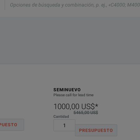
eda
ación,
;
itomo TYPE-201E-VS
DESCRIPCIÓN
Hard case
SEMINUEVO
Please call for lead time
1000,00 US$
*
5465,00 US$
Cantidad
PUESTO
PRESUPUESTO
Upgrades