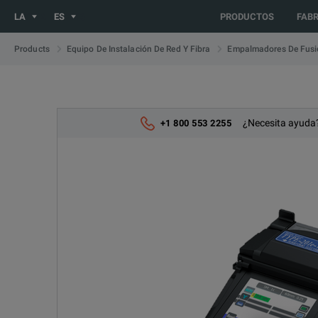
You are browsing the LATIN_ES site. Would you like to be redir
LA
ES
PRODUCTOS
FAB
Products
Equipo De Instalación De Red Y Fibra
Empalmadores De Fusi
¿Necesita ayuda?
+1 800 553 2255