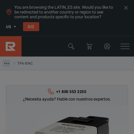
You are browsing the LATIN_ES site. Would you like to
be redirected to another country or region to see
content and products specific to your location?
Products
GO
US
Sondas de Osciloscopio
Tektronix
TPA-BNC
TPA-BNC
+1 800 553 2255
¿Necesita ayuda? Hable con nuestros expertos.