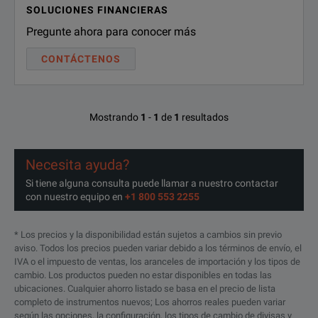
SOLUCIONES FINANCIERAS
Height
43
1.694
Pregunte ahora para conocer más
CONTÁCTENOS
Width
30.5
1.2
Length
62.2
2.449
Mostrando
1
-
1
de
1
resultados
Weight
kg
lb.
Shipping
0.45
1
Necesita ayuda?
Si tiene alguna consulta puede llamar a nuestro contactar
con nuestro equipo en
+1 800 553 2255
* Los precios y la disponibilidad están sujetos a cambios sin previo
aviso. Todos los precios pueden variar debido a los términos de envío, el
IVA o el impuesto de ventas, los aranceles de importación y los tipos de
cambio. Los productos pueden no estar disponibles en todas las
ubicaciones. Cualquier ahorro listado se basa en el precio de lista
completo de instrumentos nuevos; Los ahorros reales pueden variar
según las opciones, la configuración, los tipos de cambio de divisas y