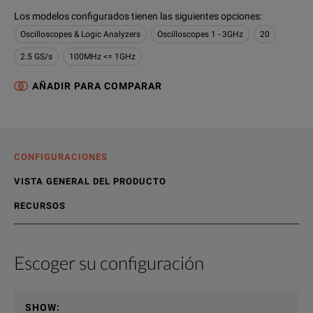
Los modelos configurados tienen las siguientes opciones
:
Oscilloscopes & Logic Analyzers
Oscilloscopes 1 - 3GHz
20
2.5 GS/s
100MHz <= 1GHz
AÑADIR PARA COMPARAR
CONFIGURACIONES
VISTA GENERAL DEL PRODUCTO
RECURSOS
Escoger su configuración
Vista general del producto
Recursos
Key Features:
Recursos en línea
SHOW
:
4 analog channels 1 GHz, 500 MHz, 350 MHz, and 100 M