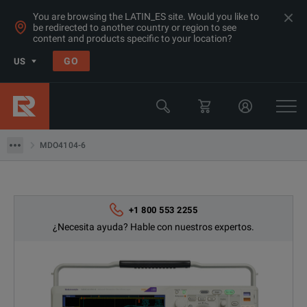
You are browsing the LATIN_ES site. Would you like to
be redirected to another country or region to see
Products
content and products specific to your location?
Osciloscopios y analizadores lógicos
GO
US
Osciloscopios 1 - 3GHz
Tektronix
MDO4104-6
MDO4104-6
+1 800 553 2255
¿Necesita ayuda? Hable con nuestros expertos.